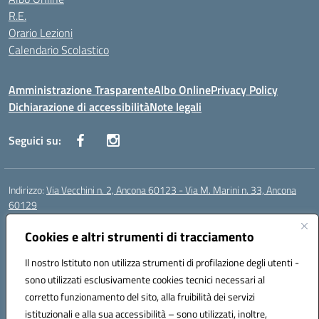
R.E.
Orario Lezioni
Calendario Scolastico
Amministrazione Trasparente
Albo Online
Privacy Policy
Dichiarazione di accessibilità
Note legali
Seguici su:
Indirizzo:
Via Vecchini n. 2, Ancona 60123 - Via M. Marini n. 33, Ancona
60129
Centralino:
0712805086
Email:
anis01200g@istruzione.it
Posta elettronica certificata (PEC):
Cookies e altri strumenti di tracciamento
anis01200g@pec.istruzione.it
Codice fiscale: 93122280428
Il nostro Istituto non utilizza strumenti di profilazione degli utenti -
Codice meccanografico:
ANIS01200G
sono utilizzati esclusivamente cookies tecnici necessari al
Codice Indice delle Pubbliche Amministrazioni (IPA): istsc_ANIS01200G
corretto funzionamento del sito, alla fruibilità dei servizi
Codice unico di fatturazione (CUF): UF434M
istituzionali e alla sua accessibilità – sono utilizzati, inoltre,