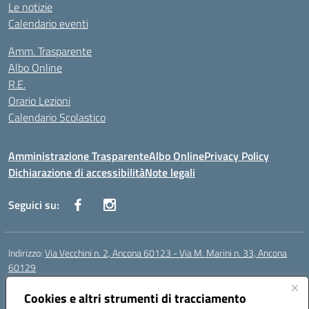
Le notizie
Calendario eventi
Amm. Trasparente
Albo Online
R.E.
Orario Lezioni
Calendario Scolastico
Amministrazione Trasparente
Albo Online
Privacy Policy
Dichiarazione di accessibilità
Note legali
Seguici su:
Indirizzo:
Via Vecchini n. 2, Ancona 60123 - Via M. Marini n. 33, Ancona
60129
Centralino:
0712805086
Email:
anis01200g@istruzione.it
Cookies e altri strumenti di tracciamento
Posta elettronica certificata (PEC):
anis01200g@pec.istruzione.it