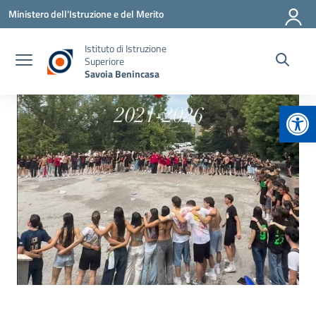
Vai ai contenuti
Vai al menu di navigazione
Vai al footer
Ministero dell'Istruzione e del Merito
Istituto di Istruzione
Superiore
Savoia Benincasa
Apr