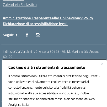
Calendario Scolastico
Amministrazione Trasparente
Albo Online
Privacy Policy
Dichiarazione di accessibilità
Note legali
Seguici su:
Indirizzo:
Via Vecchini n. 2, Ancona 60123 - Via M. Marini n. 33, Ancona
60129
Centralino:
0712805086
Email:
anis01200g@istruzione.it
Posta elettronica certificata (PEC):
Cookies e altri strumenti di tracciamento
anis01200g@pec.istruzione.it
Codice fiscale: 93122280428
Il nostro Istituto non utilizza strumenti di profilazione degli utenti -
Codice meccanografico:
ANIS01200G
sono utilizzati esclusivamente cookies tecnici necessari al
Codice Indice delle Pubbliche Amministrazioni (IPA): istsc_ANIS01200G
corretto funzionamento del sito, alla fruibilità dei servizi
Codice unico di fatturazione (CUF): UF434M
istituzionali e alla sua accessibilità – sono utilizzati, inoltre,
strumenti statistici anonimizzati messi a disposizione da Web
Analytics Italia.