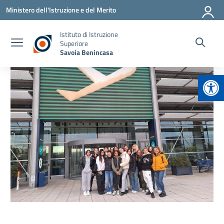
Vai ai contenuti
Vai al menu di navigazione
Vai al footer
Ministero dell'Istruzione e del Merito
Istituto di Istruzione
Superiore
Savoia Benincasa
Apr