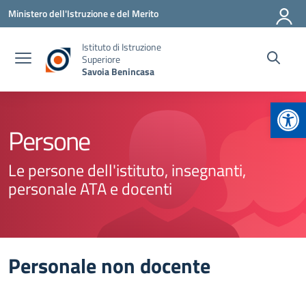
Vai ai contenuti
Vai al menu di navigazione
Vai al footer
Ministero dell'Istruzione e del Merito
Istituto di Istruzione
Superiore
Savoia Benincasa
Apr
Persone
Le persone dell'istituto, insegnanti,
personale ATA e docenti
Personale non docente