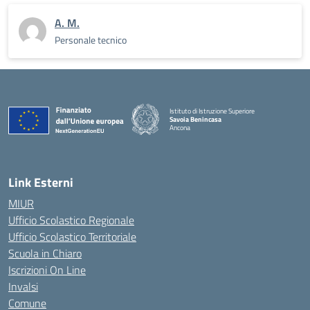
A. M.
Personale tecnico
Istituto di Istruzione Superiore
Savoia Benincasa
Ancona
— Visita la pagina iniziale della scuola
Link Esterni
MIUR
Ufficio Scolastico Regionale
Ufficio Scolastico Territoriale
Scuola in Chiaro
Iscrizioni On Line
Invalsi
Comune