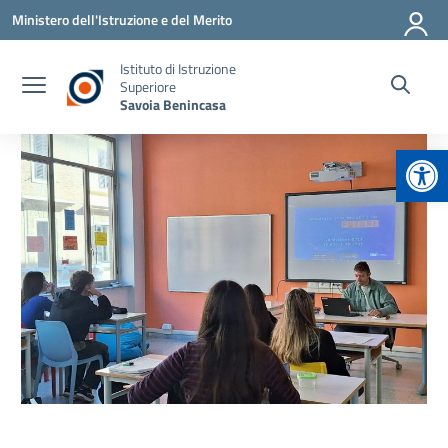
Vai ai contenuti
Vai al menu di navigazione
Vai al footer
Ministero dell'Istruzione e del Merito
Istituto di Istruzione
Superiore
Savoia Benincasa
Apr