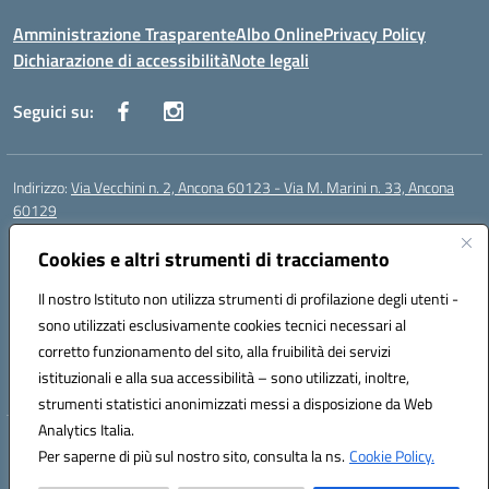
Amministrazione Trasparente
Albo Online
Privacy Policy
Dichiarazione di accessibilità
Note legali
Seguici su:
Indirizzo:
Via Vecchini n. 2, Ancona 60123 - Via M. Marini n. 33, Ancona
60129
Centralino:
0712805086
Email:
anis01200g@istruzione.it
Posta elettronica certificata (PEC):
anis01200g@pec.istruzione.it
Cookies e altri strumenti di tracciamento
Codice fiscale: 93122280428
Il nostro Istituto non utilizza strumenti di profilazione degli utenti -
Codice meccanografico:
ANIS01200G
sono utilizzati esclusivamente cookies tecnici necessari al
Codice Indice delle Pubbliche Amministrazioni (IPA): istsc_ANIS01200G
corretto funzionamento del sito, alla fruibilità dei servizi
Codice unico di fatturazione (CUF): UF434M
istituzionali e alla sua accessibilità – sono utilizzati, inoltre,
strumenti statistici anonimizzati messi a disposizione da Web
Analytics Italia.
Hosting & Powered by 3D Solution S.r.l.
Per saperne di più sul nostro sito, consulta la ns.
Cookie Policy.
Concept & Design by Designers Italia