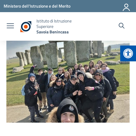
Vai ai contenuti
Vai al menu di navigazione
Vai al footer
Ministero dell'Istruzione e del Merito
Istituto di Istruzione
Superiore
Savoia Benincasa
Apr