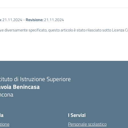
:
21.11.2024
-
Revisione:
21.11.2024
ve diversamente specificato, questo articolo è stato rilasciato sotto Licenza 
tituto di Istruzione Superiore
avoia Benincasa
ncona
Visita la pagina iniziale della scuola
la
I Servizi
zione
Personale scolastico