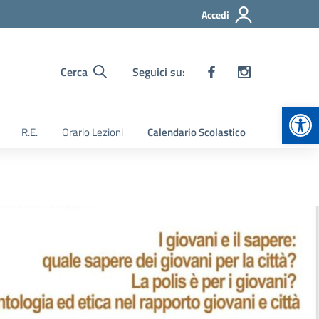
Accedi
Cerca
Seguici su:
Apr
R.E.
Orario Lezioni
Calendario Scolastico