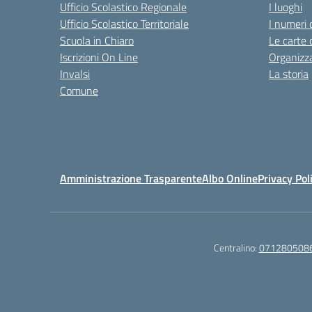
Ufficio Scolastico Regionale
I luoghi
Ufficio Scolastico Territoriale
I numeri 
Scuola in Chiaro
Le carte 
Iscrizioni On Line
Organizz
Invalsi
La storia
Comune
Amministrazione Trasparente
Albo Online
Privacy Pol
Centralino:
071280508