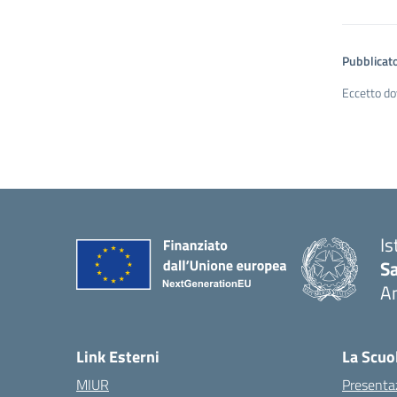
Pubblicato
Eccetto do
Is
S
A
— 
Link Esterni
La Scuo
MIUR
Presenta