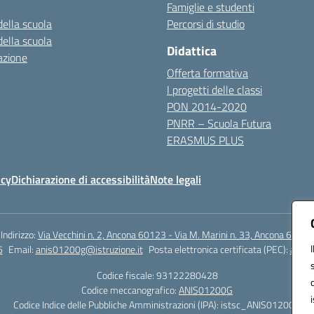
Famiglie e studenti
della scuola
Percorsi di studio
della scuola
Didattica
azione
Offerta formativa
I progetti delle classi
PON 2014-2020
PNRR – Scuola Futura
ERASMUS PLUS
icy
Dichiarazione di accessibilità
Note legali
Indirizzo:
Via Vecchini n. 2, Ancona 60123 - Via M. Marini n. 33, Ancona 60129
6
Email:
anis01200g@istruzione.it
Posta elettronica certificata (PEC):
anis0
Codice fiscale: 93122280428
Codice meccanografico:
ANIS01200G
Codice Indice delle Pubbliche Amministrazioni (IPA): istsc_ANIS01200G