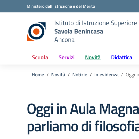
Vai ai contenuti
Vai al menu di navigazione
Vai al footer
Ministero dell'Istruzione e del Merito
Istituto di Istruzione Superiore
Savoia Benincasa
Ancona
Scuola
Servizi
Novità
Didattica
Home
Novità
Notizie
In evidenza
Oggi i
Oggi in Aula Magn
parliamo di filosofi