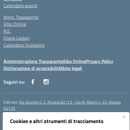
Calendario eventi
Amm. Trasparente
Albo Online
R.E.
Orario Lezioni
Calendario Scolastico
Amministrazione Trasparente
Albo Online
Privacy Policy
Dichiarazione di accessibilità
Note legali
Seguici su:
Indirizzo:
Via Vecchini n. 2, Ancona 60123 - Via M. Marini n. 33, Ancona
60129
Centralino:
0712805086
Email:
anis01200g@istruzione.it
Posta elettronica certificata (PEC):
Cookies e altri strumenti di tracciamento
anis01200g@pec.istruzione.it