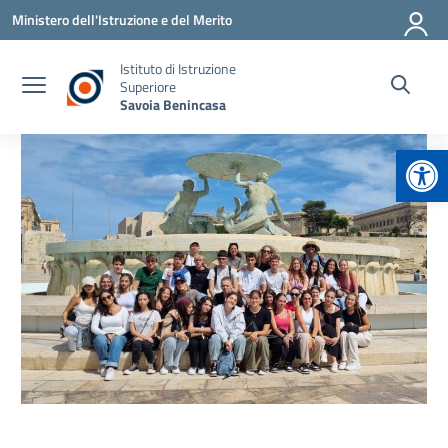
Vai ai contenuti
Vai al menu di navigazione
Vai al footer
Ministero dell'Istruzione e del Merito
Istituto di Istruzione
Superiore
Savoia Benincasa
Apr