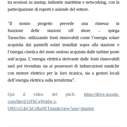
tra sessioni su startup, industrie marittime e networking, con la
partecipazione di esperti e aziende del settore.
“
Il nostro progetto prevede una rimessa in
funzione
delle stazioni off shore – spiega
Taruschio- utilizzando fonti rinnovabili come l’energia solare
acquisita dai pannelli solari installati sopra alla stazione e
l’energia cinetica del moto ondoso acquisita dalle turbine poste
sott’acqua. L’energia elettrica derivante dalle fonti rinnovabili
sarà poi rivenduta sia ai possessori di imbarcazioni nautiche
con motore elettrico per la loro ricarica, sia a gestori locali
dell’energia elettrica sulla terraferma”.
Qui
il video del pitch:
https://drive.google.
com/file/d/1rFkCgWddw-i-
QRUcG4rChCrBaSETmupk/view?usp=
sharing