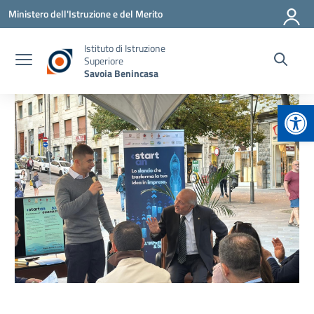
Vai ai contenuti
Vai al menu di navigazione
Vai al footer
Ministero dell'Istruzione e del Merito
Istituto di Istruzione
Superiore
Savoia Benincasa
Apr