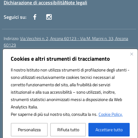
Dichiarazione di accessibilità
Note legali
Seguici su:
Indirizzo:
Via Vecchini n. 2, Ancona 60123 - Via M. Marini n. 33, Ancona
60129
Centralino:
0712805086
Email:
anis01200g@istruzione.it
Posta elettronica certificata (PEC):
Cookies e altri strumenti di tracciamento
anis01200g@pec.istruzione.it
Codice fiscale: 93122280428
Il nostro Istituto non utilizza strumenti di profilazione degli utenti -
Codice meccanografico:
ANIS01200G
sono utilizzati esclusivamente cookies tecnici necessari al
Codice Indice delle Pubbliche Amministrazioni (IPA): istsc_ANIS01200G
corretto funzionamento del sito, alla fruibilità dei servizi
Codice unico di fatturazione (CUF): UF434M
istituzionali e alla sua accessibilità – sono utilizzati, inoltre,
strumenti statistici anonimizzati messi a disposizione da Web
Analytics Italia.
Hosting & Powered by 3D Solution S.r.l.
Per saperne di più sul nostro sito, consulta la ns.
Cookie Policy.
Concept & Design by Designers Italia
Personalizza
Rifiuta tutto
Accettare tutto