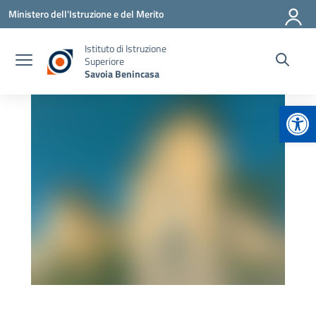
Vai ai contenuti
Vai al menu di navigazione
Vai al footer
Ministero dell'Istruzione e del Merito
Istituto di Istruzione
Superiore
Savoia Benincasa
Apr