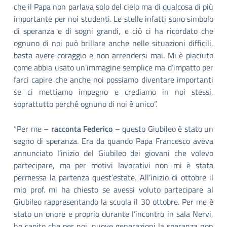
che il Papa non parlava solo del cielo ma di qualcosa di più
importante per noi studenti. Le stelle infatti sono simbolo
di speranza e di sogni grandi, e ciò ci ha ricordato che
ognuno di noi può brillare anche nelle situazioni difficili,
basta avere coraggio e non arrendersi mai. Mi è piaciuto
come abbia usato un’immagine semplice ma d’impatto per
farci capire che anche noi possiamo diventare importanti
se ci mettiamo impegno e crediamo in noi stessi,
soprattutto perché ognuno di noi è unico”.
“Per me –
racconta Federico
– questo Giubileo è stato un
segno di speranza. Era da quando Papa Francesco aveva
annunciato l’inizio del Giubileo dei giovani che volevo
partecipare, ma per motivi lavorativi non mi è stata
permessa la partenza quest’estate. All’inizio di ottobre il
mio prof. mi ha chiesto se avessi voluto partecipare al
Giubileo rappresentando la scuola il 30 ottobre. Per me è
stato un onore e proprio durante l’incontro in sala Nervi,
ho capito che per noi, nuove generazioni la speranza non