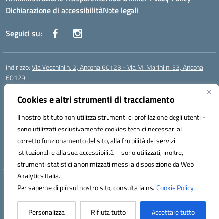
Dichiarazione di accessibilità
Note legali
Seguici su:
Indirizzo:
Via Vecchini n. 2, Ancona 60123 - Via M. Marini n. 33, Ancona
60129
Centralino:
0712805086
Email:
anis01200g@istruzione.it
Posta elettronica certificata (PEC):
Cookies e altri strumenti di tracciamento
anis01200g@pec.istruzione.it
Codice fiscale: 93122280428
Il nostro Istituto non utilizza strumenti di profilazione degli utenti -
Codice meccanografico:
ANIS01200G
sono utilizzati esclusivamente cookies tecnici necessari al
Codice Indice delle Pubbliche Amministrazioni (IPA): istsc_ANIS01200G
corretto funzionamento del sito, alla fruibilità dei servizi
Codice unico di fatturazione (CUF): UF434M
istituzionali e alla sua accessibilità – sono utilizzati, inoltre,
strumenti statistici anonimizzati messi a disposizione da Web
Analytics Italia.
Hosting & Powered by 3D Solution S.r.l.
Per saperne di più sul nostro sito, consulta la ns.
Cookie Policy.
Concept & Design by Designers Italia
Personalizza
Rifiuta tutto
Accettare tutto