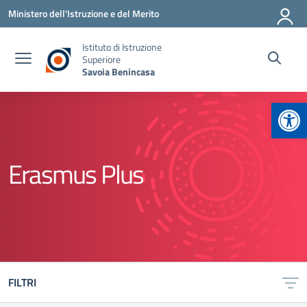
Vai ai contenuti
Vai al menu di navigazione
Vai al footer
Ministero dell'Istruzione e del Merito
Istituto di Istruzione
Superiore
Savoia Benincasa
Apr
Erasmus Plus
FILTRI