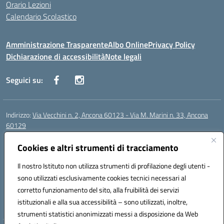
Orario Lezioni
Calendario Scolastico
Amministrazione Trasparente
Albo Online
Privacy Policy
Dichiarazione di accessibilità
Note legali
Seguici su:
Indirizzo:
Via Vecchini n. 2, Ancona 60123 - Via M. Marini n. 33, Ancona
60129
Centralino:
0712805086
Email:
anis01200g@istruzione.it
Posta elettronica certificata (PEC):
Cookies e altri strumenti di tracciamento
anis01200g@pec.istruzione.it
Codice fiscale: 93122280428
Il nostro Istituto non utilizza strumenti di profilazione degli utenti -
Codice meccanografico:
ANIS01200G
sono utilizzati esclusivamente cookies tecnici necessari al
Codice Indice delle Pubbliche Amministrazioni (IPA): istsc_ANIS01200G
corretto funzionamento del sito, alla fruibilità dei servizi
Codice unico di fatturazione (CUF): UF434M
istituzionali e alla sua accessibilità – sono utilizzati, inoltre,
strumenti statistici anonimizzati messi a disposizione da Web