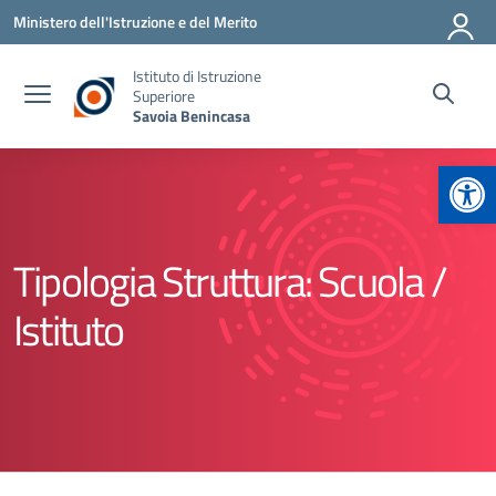
Vai ai contenuti
Vai al menu di navigazione
Vai al footer
Ministero dell'Istruzione e del Merito
Istituto di Istruzione
Superiore
Savoia Benincasa
Apr
Tipologia Struttura:
Scuola /
Istituto