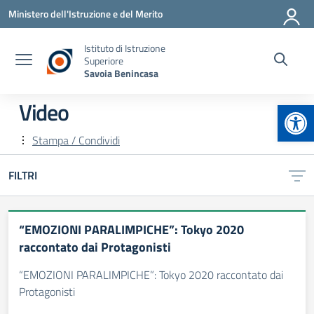
Vai ai contenuti
Vai al menu di navigazione
Vai al footer
Ministero dell'Istruzione e del Merito
Istituto di Istruzione
Superiore
Savoia Benincasa
Apr
Video
Stampa / Condividi
FILTRI
“EMOZIONI PARALIMPICHE”: Tokyo 2020
raccontato dai Protagonisti
“EMOZIONI PARALIMPICHE”: Tokyo 2020 raccontato dai
Protagonisti