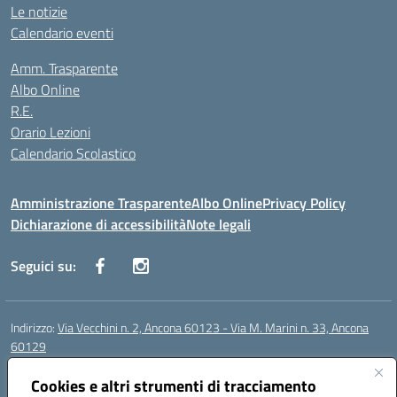
Le notizie
Calendario eventi
Amm. Trasparente
Albo Online
R.E.
Orario Lezioni
Calendario Scolastico
Amministrazione Trasparente
Albo Online
Privacy Policy
Dichiarazione di accessibilità
Note legali
Seguici su:
Indirizzo:
Via Vecchini n. 2, Ancona 60123 - Via M. Marini n. 33, Ancona
60129
Centralino:
0712805086
Email:
anis01200g@istruzione.it
Posta elettronica certificata (PEC):
Cookies e altri strumenti di tracciamento
anis01200g@pec.istruzione.it