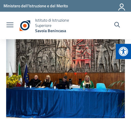
Vai ai contenuti
Vai al menu di navigazione
Vai al footer
Ministero dell'Istruzione e del Merito
Istituto di Istruzione
Superiore
Savoia Benincasa
Apr