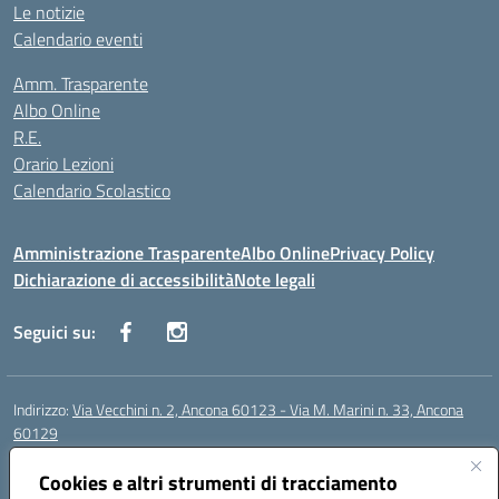
Le notizie
Calendario eventi
Amm. Trasparente
Albo Online
R.E.
Orario Lezioni
Calendario Scolastico
Amministrazione Trasparente
Albo Online
Privacy Policy
Dichiarazione di accessibilità
Note legali
Seguici su:
Indirizzo:
Via Vecchini n. 2, Ancona 60123 - Via M. Marini n. 33, Ancona
60129
Centralino:
0712805086
Email:
anis01200g@istruzione.it
Posta elettronica certificata (PEC):
Cookies e altri strumenti di tracciamento
anis01200g@pec.istruzione.it