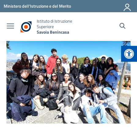
Vai ai contenuti
Vai al menu di navigazione
Vai al footer
Ministero dell'Istruzione e del Merito
Istituto di Istruzione
Superiore
Savoia Benincasa
Apr