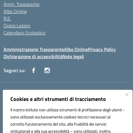
Amm. Trasparente
Albo Online
R.E.
Orario Lezioni
Calendario Scolastico
Amministrazione Trasparente
Albo Online
Privacy Policy
Dichiarazione di accessibilità
Note legali
Seguici su:
Indirizzo:
Via Vecchini n. 2, Ancona 60123 - Via M. Marini n. 33, Ancona
60129
Cookies e altri strumenti di tracciamento
Centralino:
0712805086
Email:
anis01200g@istruzione.it
Il nostro Istituto non utilizza strumenti di profilazione degli utenti -
Posta elettronica certificata (PEC):
anis01200g@pec.istruzione.it
sono utilizzati esclusivamente cookies tecnici necessari al
Codice fiscale: 93122280428
corretto funzionamento del sito, alla fruibilità dei servizi
Codice meccanografico:
ANIS01200G
istituzionali e alla sua accessibilità – sono utilizzati, inoltre,