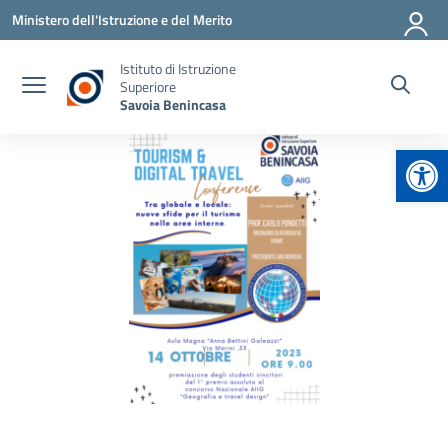
Vai ai contenuti
Vai al menu di navigazione
Vai al footer
Ministero dell'Istruzione e del Merito
Istituto di Istruzione
Superiore
Savoia Benincasa
Apr