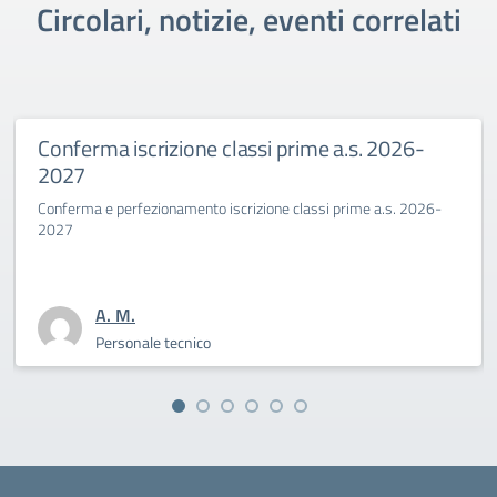
Circolari, notizie, eventi correlati
Conferma iscrizione classi prime a.s. 2026-
Pri
2027
Ben
onferma e perfezionamento iscrizione classi prime a.s. 2026-
La Di
2027
sfida
A. M.
Personale tecnico