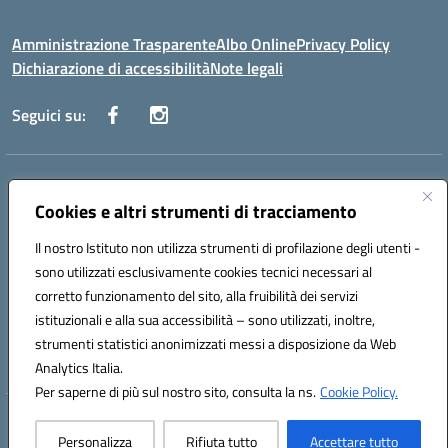
Amministrazione Trasparente
Albo Online
Privacy Policy
Dichiarazione di accessibilità
Note legali
Seguici su:
Indirizzo:
Via Vecchini n. 2, Ancona 60123 - Via M. Marini n. 33, Ancona
60129
Cookies e altri strumenti di tracciamento
Centralino:
0712805086
Email:
anis01200g@istruzione.it
Posta elettronica certificata (PEC):
Il nostro Istituto non utilizza strumenti di profilazione degli utenti -
anis01200g@pec.istruzione.it
sono utilizzati esclusivamente cookies tecnici necessari al
Codice fiscale: 93122280428
corretto funzionamento del sito, alla fruibilità dei servizi
Codice meccanografico:
ANIS01200G
istituzionali e alla sua accessibilità – sono utilizzati, inoltre,
Codice Indice delle Pubbliche Amministrazioni (IPA): istsc_ANIS01200G
strumenti statistici anonimizzati messi a disposizione da Web
Codice unico di fatturazione (CUF): UF434M
Analytics Italia.
Per saperne di più sul nostro sito, consulta la ns.
Cookie Policy.
Hosting & Powered by 3D Solution S.r.l.
Personalizza
Rifiuta tutto
Accettare tutto
Concept & Design by Designers Italia