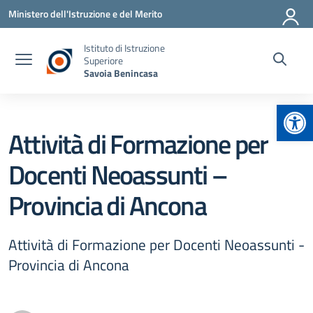
Vai ai contenuti
Vai al menu di navigazione
Vai al footer
Ministero dell'Istruzione e del Merito
Istituto di Istruzione
Superiore
Savoia Benincasa
Apr
Attività di Formazione per
Docenti Neoassunti –
Provincia di Ancona
Attività di Formazione per Docenti Neoassunti -
Provincia di Ancona