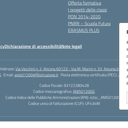
Offerta formativa
I progetti delle classi
PON 2014-2020
PNRR – Scuola Futura
ERASMUS PLUS
icy
Dichiarazione di accessibilità
Note legali
Indirizzo:
Via Vecchini n. 2, Ancona 60123 - Via M. Marini n. 33, Ancona 60129
6
Email:
anis01200g@istruzione.it
Posta elettronica certificata (PEC):
anis0
Codice fiscale: 93122280428
Codice meccanografico:
ANIS01200G
Codice Indice delle Pubbliche Amministrazioni (IPA): istsc_ANIS01200G
Codice unico di fatturazione (CUF): UF434M
Hosting & Powered by 3D Solution S.r.l.