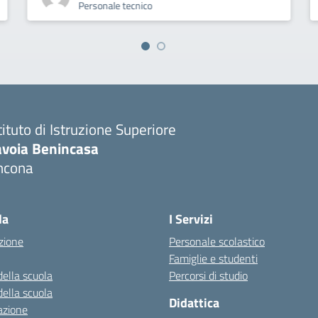
Personale tecnico
tituto di Istruzione Superiore
avoia Benincasa
ncona
Visita la pagina iniziale della scuola
la
I Servizi
zione
Personale scolastico
Famiglie e studenti
della scuola
Percorsi di studio
della scuola
Didattica
azione