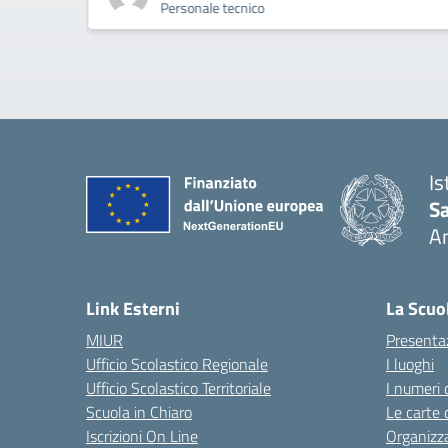
Personale tecnico
Is
S
A
— 
Link Esterni
La Scuo
MIUR
Presenta
Ufficio Scolastico Regionale
I luoghi
Ufficio Scolastico Territoriale
I numeri 
Scuola in Chiaro
Le carte 
Iscrizioni On Line
Organizz