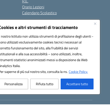
R.E.
Orario Lezioni
Calendario Scolastico
Cookies e altri strumenti di tracciamento
Il nostro Istituto non utilizza strumenti di profilazione degli utenti -
Seguici su:
sono utilizzati esclusivamente cookies tecnici necessari al
corretto funzionamento del sito, alla fruibilità dei servizi
istituzionali e alla sua accessibilità – sono utilizzati, inoltre,
strumenti statistici anonimizzati messi a disposizione da Web
1200g@pec.istruzione.it
Analytics Italia.
Per saperne di più sul nostro sito, consulta la ns.
Cookie Policy.
Personalizza
Rifiuta tutto
Accettare tutto