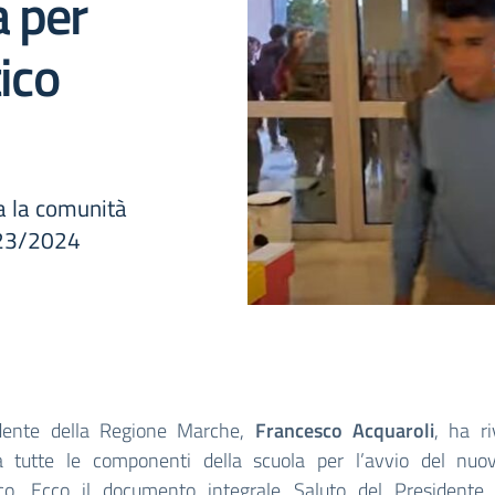
a per
tico
ta la comunità
2023/2024
idente della Regione Marche,
Francesco Acquaroli
, ha ri
a tutte le componenti della scuola per l’avvio del nu
ico. Ecco il documento integrale
Saluto del Presidente