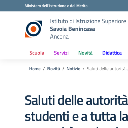
Vai ai contenuti
Vai al menu di navigazione
Vai al footer
Ministero dell'Istruzione e del Merito
Istituto di Istruzione Superiore
Savoia Benincasa
Ancona
Scuola
Servizi
Novità
Didattica
Home
Novità
Notizie
Saluti delle autorità
Saluti delle autorità
studenti e a tutta l