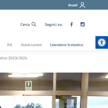
Accedi
Cerca
Seguici su:
Apr
R.E.
Orario Lezioni
Calendario Scolastico
olastico 2023/2024