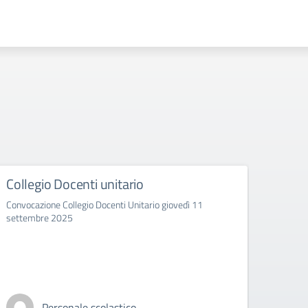
llegio Docenti unitario
Disloca
classi/se
nvocazione Collegio Docenti Unitario giovedì 11
2025/2
ttembre 2025
Articolazion
A
Personale scolastico