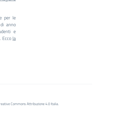
le per le
 di anno
udenti e
i. Ecco
la
Creative Commons Attribuzione 4.0 Italia.