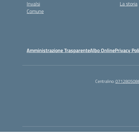
Invalsi
La storia
Comune
Amministrazione Trasparente
Albo Online
Privacy Pol
Centralino:
071280508