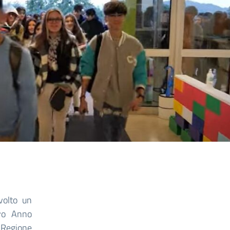
volto un
ovo Anno
 Regione