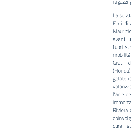
ragazzi 
La serat
Fiati di
Maurizio
avanti u
fuori s
mobilità
Grati” 
(Florid
gelateri
valorizz
l’arte d
immortal
Riviera 
coinvolg
cura il 