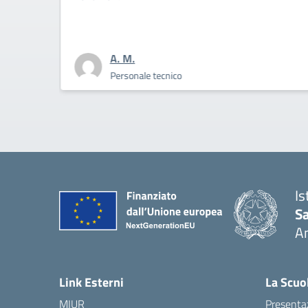
coraggio la 
A. M.
A.
Personale tecnico
Pe
Is
S
A
— 
Link Esterni
La Scuo
MIUR
Presenta