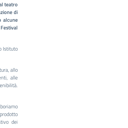
l teatro
azione di
o alcune
 Festival
 Istituto
tura, allo
ti, alle
ibilità.
aboriamo
 prodotto
tivo dei