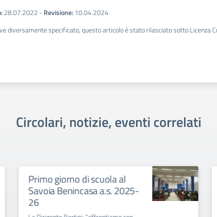
:
28.07.2022
-
Revisione:
10.04.2024
ve diversamente specificato, questo articolo è stato rilasciato sotto Licenza 
Circolari, notizie, eventi correlati
orno di scuola al
Collegio Docen
enincasa a.s. 2025-
Convocazione Collegi
settembre 2025
 Bertini: “affrontiamo con