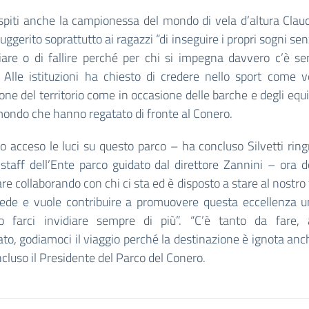
ospiti anche la campionessa del mondo di vela d’altura Clau
uggerito soprattutto ai ragazzi “di inseguire i propri sogni se
liare o di fallire perché per chi si impegna davvero c’è s
 Alle istituzioni ha chiesto di credere nello sport come v
ne del territorio come in occasione delle barche e degli equ
 mondo che hanno regatato di fronte al Conero.
 acceso le luci su questo parco – ha concluso Silvetti rin
 staff dell’Ente parco guidato dal direttore Zannini – ora
re collaborando con chi ci sta ed è disposto a stare al nostro 
crede e vuole contribuire a promuovere questa eccellenza u
o farci invidiare sempre di più”. “C’è tanto da fare,
to, godiamoci il viaggio perché la destinazione è ignota anc
cluso il Presidente del Parco del Conero.