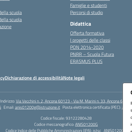
Famiglie e studenti
della scuola
Percorsi di studio
della scuola
Didattica
azione
Offerta formativa
I progetti delle classi
PON 2014-2020
PNRR – Scuola Futura
ERASMUS PLUS
icy
Dichiarazione di accessibilità
Note legali
Indirizzo:
Via Vecchini n. 2, Ancona 60123 - Via M. Marini n. 33, Ancona 60129
6
Email:
anis01200g@istruzione.it
Posta elettronica certificata (PEC):
anis0
Codice fiscale: 93122280428
Codice meccanografico:
ANIS01200G
Codice Indice delle Pubbliche Amministrazioni (IPA): istsc_ANIS01200G