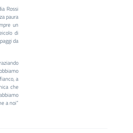
dia Rossi
nza paura
empre un
eicolo di
ipaggi da
graziando
 dobbiamo
fianco, a
nica che
 abbiamo
he a noi”