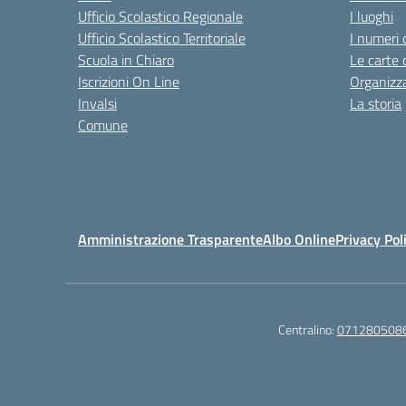
Ufficio Scolastico Regionale
I luoghi
Ufficio Scolastico Territoriale
I numeri 
Scuola in Chiaro
Le carte 
Iscrizioni On Line
Organizz
Invalsi
La storia
Comune
Amministrazione Trasparente
Albo Online
Privacy Pol
Centralino:
071280508