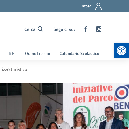
Accedi
Cerca
Seguici su:
Apr
R.E.
Orario Lezioni
Calendario Scolastico
rizzo turistico