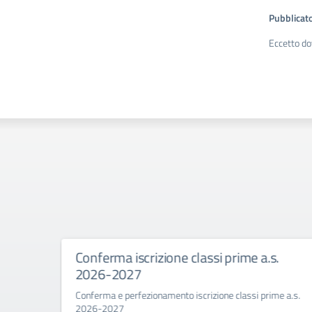
Pubblicato
Eccetto do
nferma iscrizione classi prime a.s.
Primo gi
026-2027
Savoia B
26
ferma e perfezionamento iscrizione classi prime a.s.
26-2027
La Dirigente