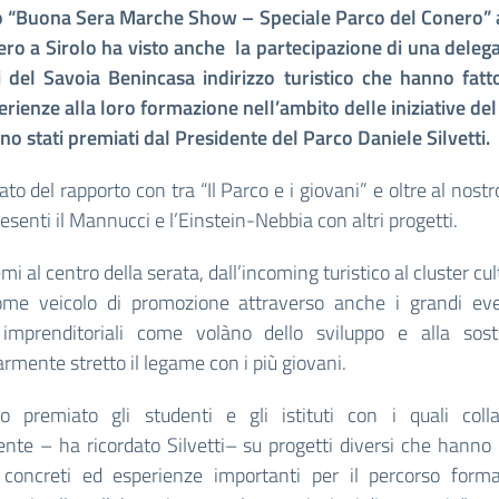
o “Buona Sera Marche Show – Speciale Parco del Conero” a
ro a Sirolo ha visto anche la partecipazione di una deleg
i del Savoia Benincasa indirizzo turistico che hanno fatt
perienze alla loro formazione nell’ambito delle iniziative del
no stati premiati dal Presidente del Parco Daniele Silvetti.
lato del rapporto con tra “Il Parco e i giovani” e oltre al nostro
esenti il Mannucci e l’Einstein-Nebbia con altri progetti.
emi al centro della serata, dall’incoming turistico al cluster cul
ome veicolo di promozione attraverso anche i grandi even
à imprenditoriali come volàno dello sviluppo e alla sosten
armente stretto il legame con i più giovani.
o premiato gli studenti e gli istituti con i quali coll
nte – ha ricordato Silvetti– su progetti diversi che hanno
ti concreti ed esperienze importanti per il percorso forma