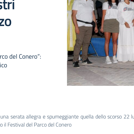
tri
zzo
co del Conero”:
tico
 una serata allegra e spumeggiante quella dello scorso 22 l
o il Festival del Parco del Conero