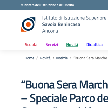
Vai ai contenuti
Vai al menu di navigazione
Vai al footer
Ministero dell'Istruzione e del Merito
Istituto di Istruzione Superiore
Savoia Benincasa
Ancona
Scuola
Servizi
Novità
Didattica
Home
Novità
Notizie
“Buona Sera Marche Sh
“Buona Sera Marc
– Speciale Parco de