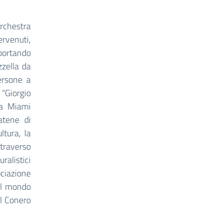
Orchestra
ervenuti,
 portando
zzella da
ersone a
 “Giorgio
da Miami
atene di
ltura, la
ttraverso
ralistici
ociazione
 il mondo
el Conero