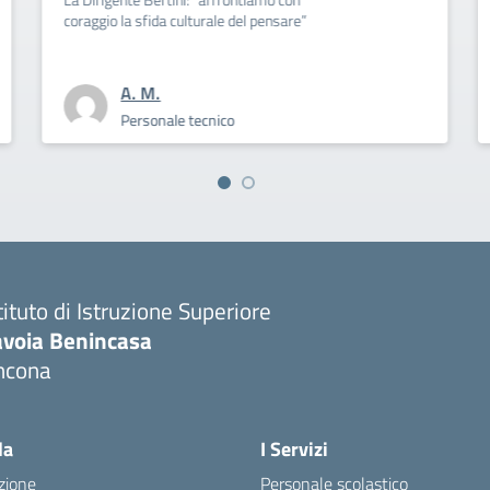
sfida culturale del pensare”
 M.
Personale
rsonale tecnico
tituto di Istruzione Superiore
avoia Benincasa
ncona
Visita la pagina iniziale della scuola
la
I Servizi
zione
Personale scolastico