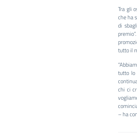
Tra gli 
che ha s
di sbag
premio”.
promozio
tutto il
“Abbiamo
tutto lo
continua
chi ci 
vogliam
comincia
– ha con