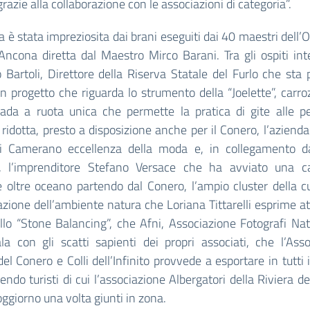
grazie alla collaborazione con le associazioni di categoria”.
a è stata impreziosita dai brani eseguiti dai 40 maestri dell’
 Ancona diretta dal Maestro Mirco Barani. Tra gli ospiti int
 Bartoli, Direttore della Riserva Statale del Furlo che sta
n progetto che riguarda lo strumento della “Joelette”, carro
trada a ruota unica che permette la pratica di gite alle p
 ridotta, presto a disposizione anche per il Conero, l’azienda
di Camerano eccellenza della moda e, in collegamento 
a), l’imprenditore Stefano Versace che ha avviato una c
e oltre oceano partendo dal Conero, l’ampio cluster della cu
azione dell’ambiente natura che Loriana Tittarelli esprime a
ello “Stone Balancing”, che Afni, Associazione Fotografi Natu
a con gli scatti sapienti dei propri associati, che l’Ass
del Conero e Colli dell’Infinito provvede a esportare in tutti
endo turisti di cui l’associazione Albergatori della Riviera d
soggiorno una volta giunti in zona.