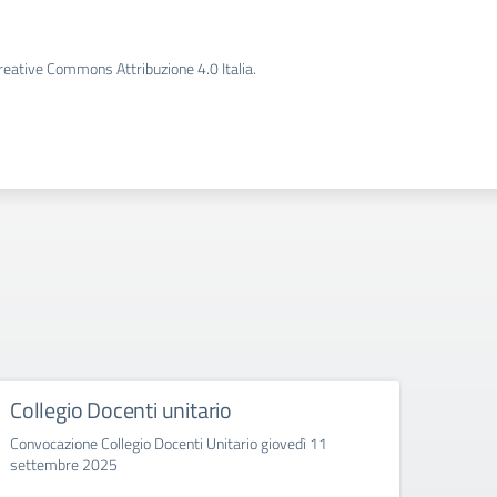
Creative Commons Attribuzione 4.0 Italia.
ti unitario
Dislocazione
classi/sezioni/indirizz
o Docenti Unitario giovedì 11
2025/2026
Articolazione classi/sezioni/in