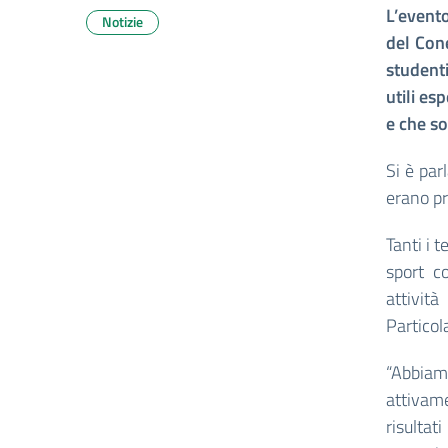
L’event
Notizie
del Cone
student
utili es
e che so
Si è par
erano pr
Tanti i t
sport c
attivit
Particol
“Abbiam
attivame
risulta