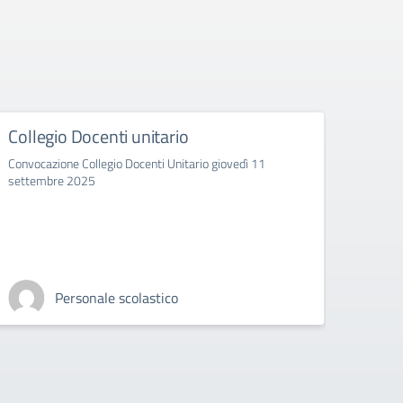
Dislocazione
classi/sezioni/indirizzi/plessi a.s
rio giovedì 11
2025/2026
Articolazione classi/sezioni/indirizzi per ples
A. M.
Personale tecnico