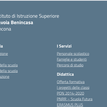
tituto di Istruzione Superiore
avoia Benincasa
ncona
Visita la pagina iniziale della scuola
la
I Servizi
zione
Personale scolastico
Famiglie e studenti
della scuola
Percorsi di studio
della scuola
Didattica
azione
Offerta formativa
I progetti delle classi
PON 2014-2020
PNRR – Scuola Futura
ERASMUS PLUS