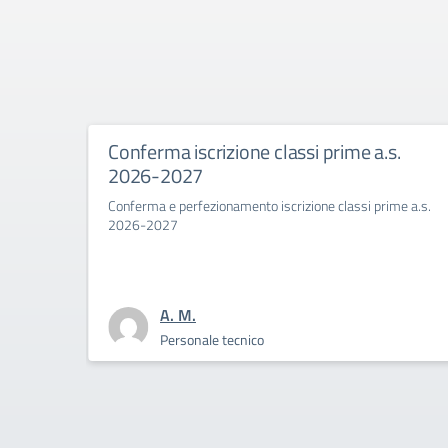
izione classi prime a.s.
Primo giorno di scu
Savoia Benincasa a
26
onamento iscrizione classi prime a.s.
La Dirigente Bertini: “affr
coraggio la sfida culturale 
A. M.
 tecnico
Personale tecnico