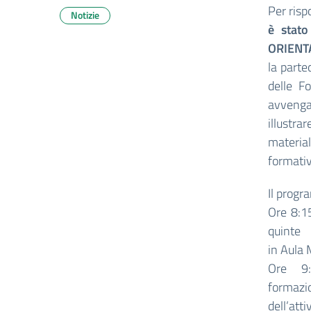
Per risp
Notizie
è stato
ORIENT
la parte
delle F
avvenga
illust
materia
formativ
Il progr
Ore 8:15
quinte
in Aula
Ore 9:
formazi
dell’atti