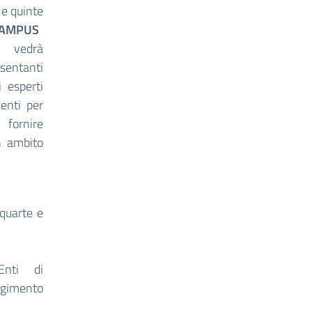
 e quinte
 CAMPUS
e vedrà
esentanti
 esperti
enti per
fornire
n ambito
 quarte e
Enti di
lgimento