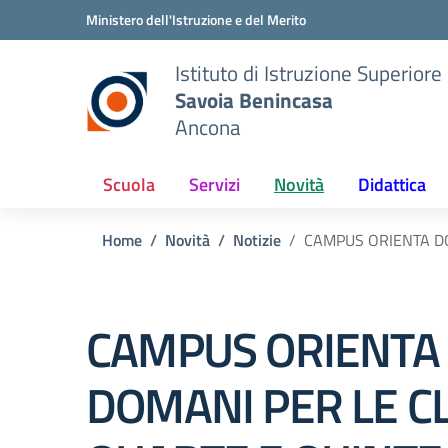
Vai ai contenuti
Vai al menu di navigazione
Vai al footer
Ministero dell'Istruzione e del Merito
Istituto di Istruzione Superiore
Savoia Benincasa
Ancona
Scuola
Servizi
Novità
Didattica
Home
Novità
Notizie
CAMPUS ORIENTA DO
CAMPUS ORIENTA
DOMANI PER LE C