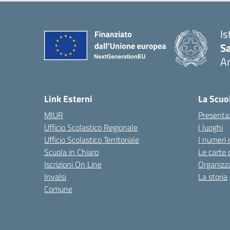
Is
S
A
— 
Link Esterni
La Scuo
MIUR
Presenta
Ufficio Scolastico Regionale
I luoghi
Ufficio Scolastico Territoriale
I numeri 
Scuola in Chiaro
Le carte 
Iscrizioni On Line
Organizz
Invalsi
La storia
Comune