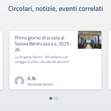
Circolari, notizie, eventi correlati
ola al
Collegio Docenti unitario
.s. 2025-
Convocazione Collegio Docenti Unita
settembre 2025
ontiamo con
del pensare”
Personale scolastico