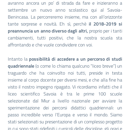
avranno ancora un po’ di strada da fare e inizieranno a
settembre un nuovo anno scolastico qui al Savoia-
Benincasa. La percorreremo insieme, ma con all’orizzonte
tante sorprese e novità. Eh sì, perchè
il 2018-2019 si
preannuncia un anno diverso dagli altri,
proprio per i tanti
cambiamenti, tutti positivi, che la nostra scuola sta
affrontando e che vuole condividere con voi.
Intanto la
possibilità di accedere a un percorso di studi
quadriennale
(o come lo chiama qualcuno “liceo breve”) un
traguardo che ha coinvolto noi tutti, preside in testa
insieme al corpo docente per diversi mesi, e che alla fine ha
visto il nostro impegno ripagato. Vi ricordiamo infatti che il
liceo scientifico Savoia è tra le prime 100 scuole
selezionate dal Miur a livello nazionale per avviare la
sperimentazione dei percorsi didattici quadriennali: un
passo incredibile verso l’Europa e verso il mondo. Siamo
stati selezionati su presentazione di un complesso progetto
in cui sono stati ridefiniti i curricoli delle discipline, gli orari e