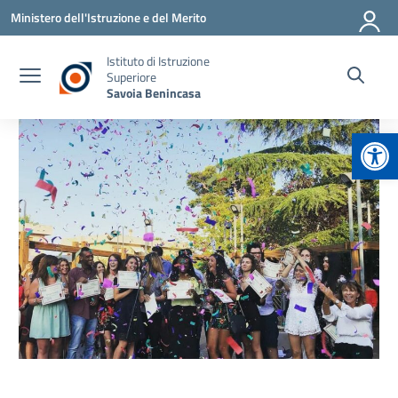
Vai ai contenuti
Vai al menu di navigazione
Vai al footer
Ministero dell'Istruzione e del Merito
Istituto di Istruzione
Superiore
Savoia Benincasa
Apr