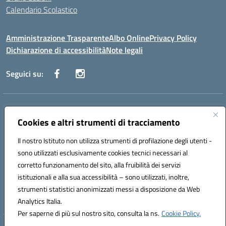
Calendario Scolastico
Amministrazione Trasparente
Albo Online
Privacy Policy
Dichiarazione di accessibilità
Note legali
Seguici su:
Indirizzo:
Via Vecchini n. 2, Ancona 60123 - Via M. Marini n. 33, Ancona
60129
Cookies e altri strumenti di tracciamento
Centralino:
0712805086
Email:
anis01200g@istruzione.it
Posta elettronica certificata (PEC):
Il nostro Istituto non utilizza strumenti di profilazione degli utenti -
anis01200g@pec.istruzione.it
sono utilizzati esclusivamente cookies tecnici necessari al
Codice fiscale: 93122280428
corretto funzionamento del sito, alla fruibilità dei servizi
Codice meccanografico:
ANIS01200G
istituzionali e alla sua accessibilità – sono utilizzati, inoltre,
Codice Indice delle Pubbliche Amministrazioni (IPA): istsc_ANIS01200G
strumenti statistici anonimizzati messi a disposizione da Web
Codice unico di fatturazione (CUF): UF434M
Analytics Italia.
Per saperne di più sul nostro sito, consulta la ns.
Cookie Policy.