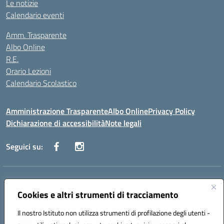
Le notizie
Calendario eventi
Amm. Trasparente
Albo Online
R.E.
Orario Lezioni
Calendario Scolastico
Amministrazione Trasparente
Albo Online
Privacy Policy
Dichiarazione di accessibilità
Note legali
Seguici su:
Indirizzo:
Via Vecchini n. 2, Ancona 60123 - Via M. Marini n. 33, Ancona
60129
Cookies e altri strumenti di tracciamento
Centralino:
0712805086
Email:
anis01200g@istruzione.it
Posta elettronica certificata (PEC):
Il nostro Istituto non utilizza strumenti di profilazione degli utenti -
anis01200g@pec.istruzione.it