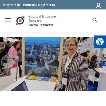
Vai ai contenuti
Vai al menu di navigazione
Vai al footer
Ministero dell'Istruzione e del Merito
Istituto di Istruzione
Superiore
Savoia Benincasa
Apr