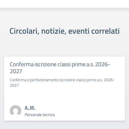
Circolari, notizie, eventi correlati
onferma iscrizione classi prime a.s. 2026-
P
2027
B
onferma e perfezionamento iscrizione classi prime a.s. 2026-
L
027
s
A. M.
Personale tecnico