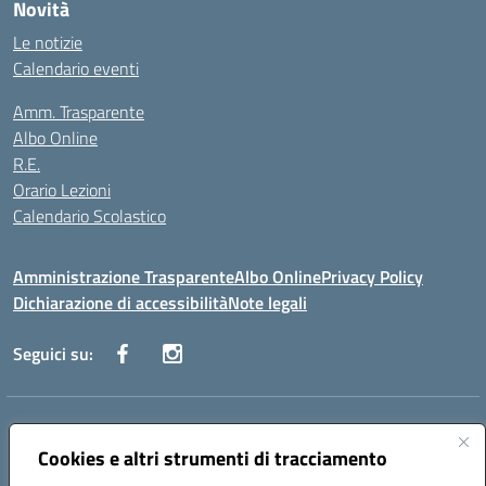
Novità
Le notizie
Calendario eventi
Amm. Trasparente
Albo Online
R.E.
Orario Lezioni
Calendario Scolastico
Amministrazione Trasparente
Albo Online
Privacy Policy
Dichiarazione di accessibilità
Note legali
Seguici su:
Indirizzo:
Via Vecchini n. 2, Ancona 60123 - Via M. Marini n. 33, Ancona
60129
Cookies e altri strumenti di tracciamento
Centralino:
0712805086
Email:
anis01200g@istruzione.it