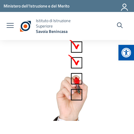
Vai ai contenuti
Vai al menu di navigazione
Vai al footer
Ministero dell'Istruzione e del Merito
Istituto di Istruzione
Superiore
Savoia Benincasa
Apr