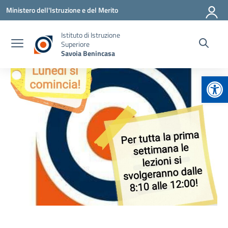
Vai ai contenuti
Vai al menu di navigazione
Vai al footer
Ministero dell'Istruzione e del Merito
Istituto di Istruzione
Superiore
Savoia Benincasa
Apr