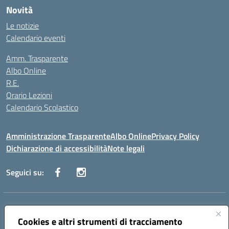
Novità
Le notizie
Calendario eventi
Amm. Trasparente
Albo Online
R.E.
Orario Lezioni
Calendario Scolastico
Amministrazione Trasparente
Albo Online
Privacy Policy
Dichiarazione di accessibilità
Note legali
Seguici su:
Indirizzo:
Via Vecchini n. 2, Ancona 60123 - Via M. Marini n. 33, Ancona
60129
Cookies e altri strumenti di tracciamento