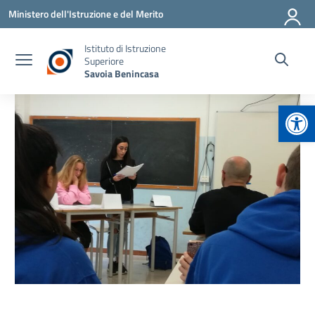
Vai ai contenuti
Vai al menu di navigazione
Vai al footer
Ministero dell'Istruzione e del Merito
Istituto di Istruzione
Superiore
Savoia Benincasa
Apr