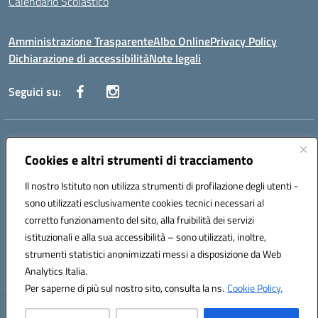
Calendario Scolastico
Amministrazione Trasparente
Albo Online
Privacy Policy
Dichiarazione di accessibilità
Note legali
Seguici su:
Indirizzo:
Via Vecchini n. 2, Ancona 60123 - Via M. Marini n. 33, Ancona
60129
Cookies e altri strumenti di tracciamento
Centralino:
0712805086
Email:
anis01200g@istruzione.it
Posta elettronica certificata (PEC):
anis01200g@pec.istruzione.it
Il nostro Istituto non utilizza strumenti di profilazione degli utenti -
sono utilizzati esclusivamente cookies tecnici necessari al
Codice fiscale: 93122280428
corretto funzionamento del sito, alla fruibilità dei servizi
Codice meccanografico:
ANIS01200G
istituzionali e alla sua accessibilità – sono utilizzati, inoltre,
Codice Indice delle Pubbliche Amministrazioni (IPA): istsc_ANIS01200G
strumenti statistici anonimizzati messi a disposizione da Web
Codice unico di fatturazione (CUF): UF434M
Analytics Italia.
Per saperne di più sul nostro sito, consulta la ns.
Cookie Policy.
Hosting & Powered by 3D Solution S.r.l.