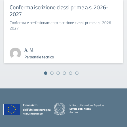
a.s. 2026-
Primo giorno di scuola al Savoia
Benincasa a.s. 2025-26
 prime a.s. 2026-
La Dirigente Bertini: “affrontiamo con coraggio
sfida culturale del pensare”
A. M.
Personale tecnico
Istituto di Istruzione Superiore
Savoia Benincasa
Ancona
— Visita la pagina iniziale della scuola