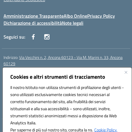
Amministrazione Trasparente
Albo Online
Privacy Policy
Dichiarazione di accessibilità
Note legali
Seguici su:
Indirizzo:
Via Vecchini n. 2, Ancona 60123 - Via M. Marini n. 33, Ancona
60129
Centralino:
0712805086
Email:
anis01200g@istruzione.it
Posta elettronica certificata (PEC):
Cookies e altri strumenti di tracciamento
anis01200g@pec.istruzione.it
Codice fiscale: 93122280428
Il nostro Istituto non utilizza strumenti di profilazione degli utenti -
Codice meccanografico:
ANIS01200G
sono utilizzati esclusivamente cookies tecnici necessari al
Codice Indice delle Pubbliche Amministrazioni (IPA): istsc_ANIS01200G
corretto funzionamento del sito, alla fruibilità dei servizi
Codice unico di fatturazione (CUF): UF434M
istituzionali e alla sua accessibilità – sono utilizzati, inoltre,
strumenti statistici anonimizzati messi a disposizione da Web
Analytics Italia.
Hosting & Powered by 3D Solution S.r.l.
Per saperne di più sul nostro sito, consulta la ns.
Cookie Policy.