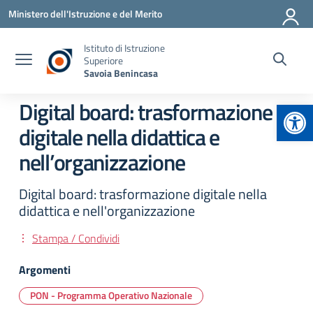
Vai ai contenuti
Vai al menu di navigazione
Vai al footer
Ministero dell'Istruzione e del Merito
Istituto di Istruzione
Superiore
Savoia Benincasa
Apr
Digital board: trasformazione
digitale nella didattica e
nell’organizzazione
Digital board: trasformazione digitale nella
didattica e nell'organizzazione
Stampa / Condividi
Argomenti
PON - Programma Operativo Nazionale