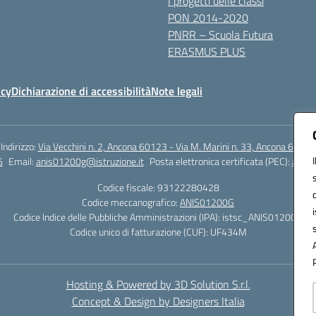
I progetti delle classi
PON 2014-2020
PNRR – Scuola Futura
ERASMUS PLUS
icy
Dichiarazione di accessibilità
Note legali
Indirizzo:
Via Vecchini n. 2, Ancona 60123 - Via M. Marini n. 33, Ancona 60129
6
Email:
anis01200g@istruzione.it
Posta elettronica certificata (PEC):
anis0
Codice fiscale: 93122280428
Codice meccanografico:
ANIS01200G
Codice Indice delle Pubbliche Amministrazioni (IPA): istsc_ANIS01200G
Codice unico di fatturazione (CUF): UF434M
Hosting & Powered by 3D Solution S.r.l.
Concept & Design by Designers Italia