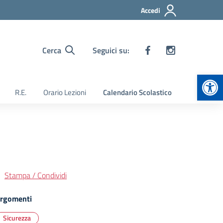
Accedi
Cerca
Seguici su:
Apr
R.E.
Orario Lezioni
Calendario Scolastico
Stampa / Condividi
rgomenti
Sicurezza