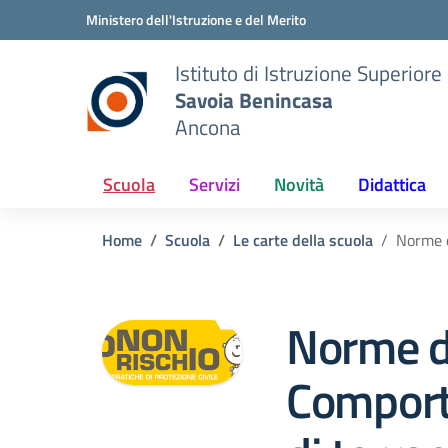
Vai ai contenuti
Vai al menu di navigazione
Vai al footer
Ministero dell'Istruzione e del Merito
Istituto di Istruzione Superiore
Savoia Benincasa
Ancona
Scuola
Servizi
Novità
Didattica
Home
Scuola
Le carte della scuola
Norme d
Norme d
Comport