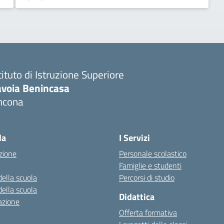
tituto di Istruzione Superiore
avoia Benincasa
ncona
Visita la pagina iniziale della scuola
la
I Servizi
zione
Personale scolastico
Famiglie e studenti
della scuola
Percorsi di studio
della scuola
Didattica
azione
Offerta formativa