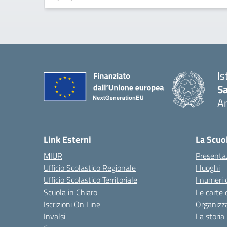
Is
S
A
— 
Link Esterni
La Scuo
MIUR
Presenta
Ufficio Scolastico Regionale
I luoghi
Ufficio Scolastico Territoriale
I numeri 
Scuola in Chiaro
Le carte 
Iscrizioni On Line
Organizz
Invalsi
La storia