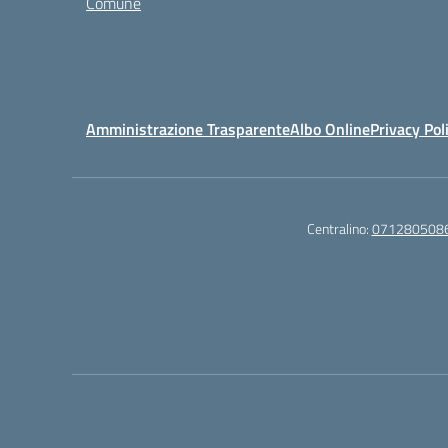
Comune
Amministrazione Trasparente
Albo Online
Privacy Pol
Centralino:
071280508