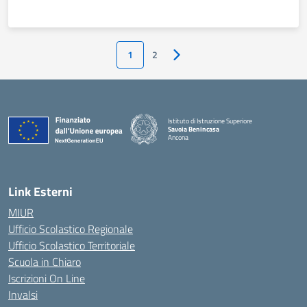
1
2
Pagina successiva
Istituto di Istruzione Superiore
Savoia Benincasa
Ancona
— Visita la pagina iniziale della scuola
Link Esterni
MIUR
Ufficio Scolastico Regionale
Ufficio Scolastico Territoriale
Scuola in Chiaro
Iscrizioni On Line
Invalsi