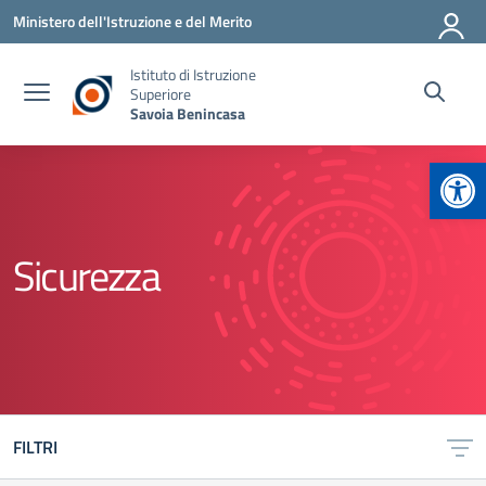
Vai ai contenuti
Vai al menu di navigazione
Vai al footer
Ministero dell'Istruzione e del Merito
Istituto di Istruzione
Superiore
Savoia Benincasa
Apr
Sicurezza
FILTRI