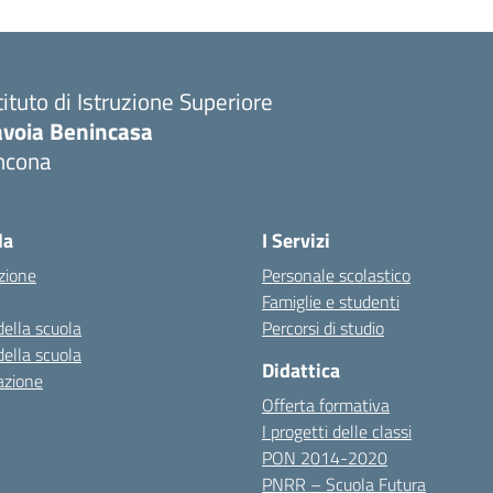
tituto di Istruzione Superiore
avoia Benincasa
ncona
Visita la pagina iniziale della scuola
la
I Servizi
zione
Personale scolastico
Famiglie e studenti
della scuola
Percorsi di studio
della scuola
Didattica
azione
Offerta formativa
I progetti delle classi
PON 2014-2020
PNRR – Scuola Futura