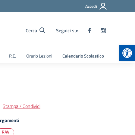
Accedi
Cerca
Seguici su:
Apr
R.E.
Orario Lezioni
Calendario Scolastico
Stampa / Condividi
rgomenti
RAV