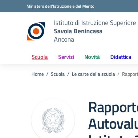
Vai ai contenuti
Vai al menu di navigazione
Vai al footer
Ministero dell'Istruzione e del Merito
Istituto di Istruzione Superiore
Savoia Benincasa
Ancona
Scuola
Servizi
Novità
Didattica
Home
Scuola
Le carte della scuola
Rapport
Rapport
Autovalu