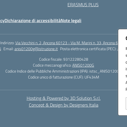
ERASMUS PLUS
icy
Dichiarazione di accessibilità
Note legali
Indirizzo:
Via Vecchini n. 2, Ancona 60123 - Via M. Marini n. 33, Ancona 60129
6
Email:
anis01200g@istruzione.it
Posta elettronica certificata (PEC):
anis0
Codice fiscale: 93122280428
Codice meccanografico:
ANIS01200G
Codice Indice delle Pubbliche Amministrazioni (IPA): istsc_ANIS01200G
Codice unico di fatturazione (CUF): UF434M
Hosting & Powered by 3D Solution S.r.l.
Concept & Design by Designers Italia