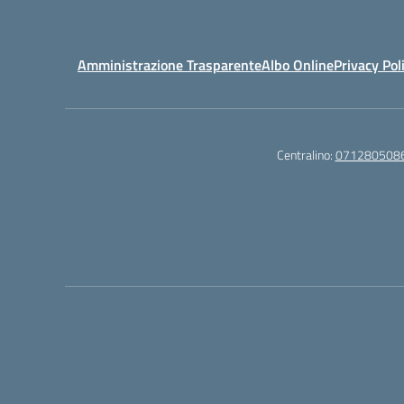
Amministrazione Trasparente
Albo Online
Privacy Pol
Centralino:
071280508