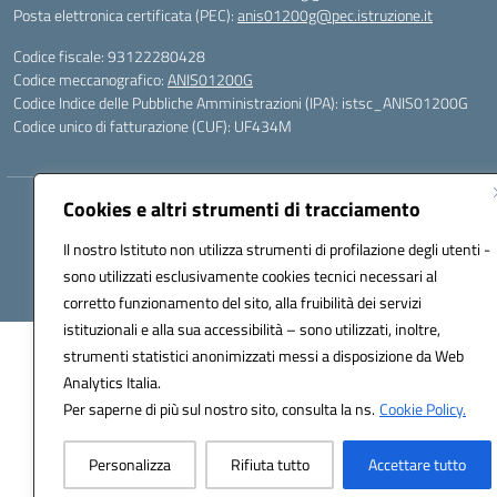
Posta elettronica certificata (PEC):
anis01200g@pec.istruzione.it
Codice fiscale: 93122280428
Codice meccanografico:
ANIS01200G
Codice Indice delle Pubbliche Amministrazioni (IPA): istsc_ANIS01200G
Codice unico di fatturazione (CUF): UF434M
Cookies e altri strumenti di tracciamento
Hosting & Powered by 3D Solution S.r.l.
Concept & Design by Designers Italia
Il nostro Istituto non utilizza strumenti di profilazione degli utenti -
sono utilizzati esclusivamente cookies tecnici necessari al
corretto funzionamento del sito, alla fruibilità dei servizi
istituzionali e alla sua accessibilità – sono utilizzati, inoltre,
strumenti statistici anonimizzati messi a disposizione da Web
Analytics Italia.
Per saperne di più sul nostro sito, consulta la ns.
Cookie Policy.
Personalizza
Rifiuta tutto
Accettare tutto