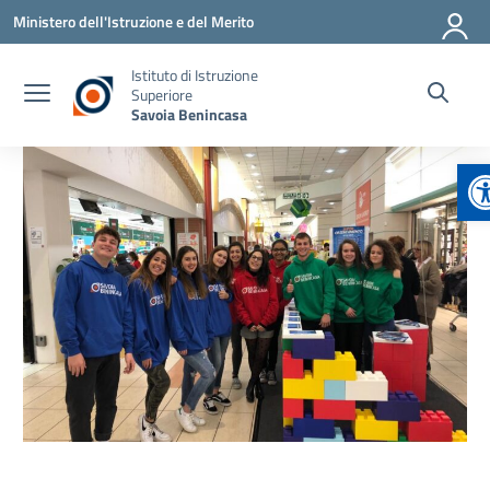
Vai ai contenuti
Vai al menu di navigazione
Vai al footer
Ministero dell'Istruzione e del Merito
Istituto di Istruzione
Superiore
Savoia Benincasa
A