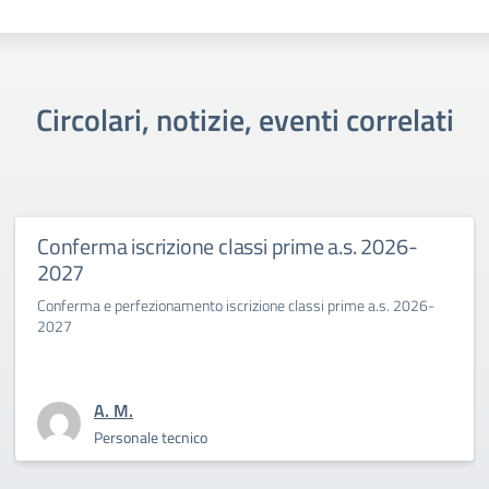
Circolari, notizie, eventi correlati
one classi prime a.s. 2026-
Primo giorno di 
Benincasa a.s. 
ento iscrizione classi prime a.s. 2026-
La Dirigente Bertini: “
sfida culturale del pen
A. M.
nico
Personale tec