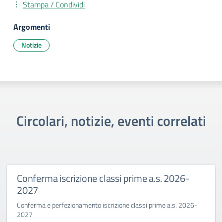
Stampa / Condividi
Argomenti
Notizie
Circolari, notizie, eventi correlati
nferma iscrizione classi prime a.s. 2026-
Pr
27
Be
ferma e perfezionamento iscrizione classi prime a.s. 2026-
La D
27
sfid