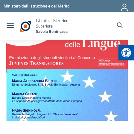
Vai ai contenuti
Vai al menu di navigazione
Vai al footer
Ministero dell'Istruzione e del Merito
Istituto di Istruzione
Superiore
Savoia Benincasa
Apr