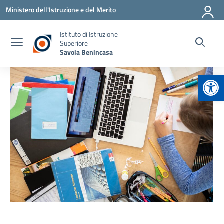
Vai ai contenuti
Vai al menu di navigazione
Vai al footer
Ministero dell'Istruzione e del Merito
Istituto di Istruzione
Superiore
Savoia Benincasa
Apr