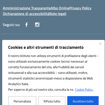
Amministrazione Trasparente
Albo Online
Privacy Policy
Dichiarazione di accessibilità
Note legali
Seguici su:
Indirizzo:
Via Vecchini n. 2, Ancona 60123 - Via M. Marini n. 33, Ancona
60129
Cookies e altri strumenti di tracciamento
Centralino:
0712805086
Email:
anis01200g@istruzione.it
Posta elettronica certificata (PEC):
Il nostro Istituto non utilizza strumenti di profilazione degli utenti -
anis01200g@pec.istruzione.it
sono utilizzati esclusivamente cookies tecnici necessari al
Codice fiscale: 93122280428
corretto funzionamento del sito, alla fruibilità dei servizi
Codice meccanografico:
ANIS01200G
istituzionali e alla sua accessibilità – sono utilizzati, inoltre,
Codice Indice delle Pubbliche Amministrazioni (IPA): istsc_ANIS01200G
strumenti statistici anonimizzati messi a disposizione da Web
Codice unico di fatturazione (CUF): UF434M
Analytics Italia.
Per saperne di più sul nostro sito, consulta la ns.
Cookie Policy.
Hosting & Powered by 3D Solution S.r.l.
Personalizza
Rifiuta tutto
Accettare tutto
Concept & Design by Designers Italia