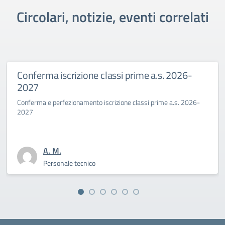
Circolari, notizie, eventi correlati
iscrizione classi prime a.s. 2026-
Primo gio
Benincas
erfezionamento iscrizione classi prime a.s. 2026-
La Dirigente 
sfida cultura
M.
A. 
sonale tecnico
Per