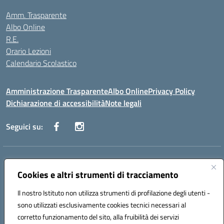
Amm. Trasparente
Albo Online
R.E.
Orario Lezioni
Calendario Scolastico
Amministrazione Trasparente
Albo Online
Privacy Policy
Dichiarazione di accessibilità
Note legali
Seguici su:
Indirizzo:
Via Vecchini n. 2, Ancona 60123 - Via M. Marini n. 33, Ancona
60129
Cookies e altri strumenti di tracciamento
Centralino:
0712805086
Email:
anis01200g@istruzione.it
Posta elettronica certificata (PEC):
Il nostro Istituto non utilizza strumenti di profilazione degli utenti -
anis01200g@pec.istruzione.it
sono utilizzati esclusivamente cookies tecnici necessari al
Codice fiscale: 93122280428
corretto funzionamento del sito, alla fruibilità dei servizi
Codice meccanografico:
ANIS01200G