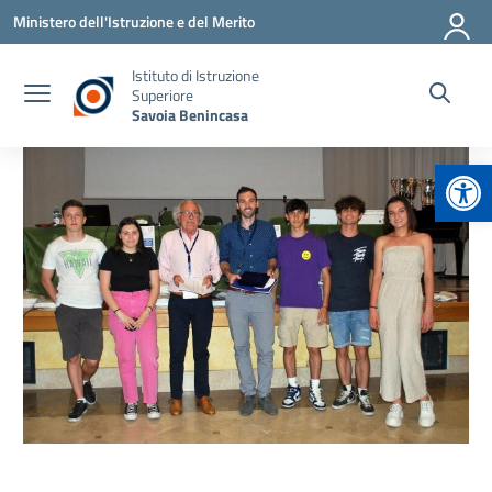
Vai ai contenuti
Vai al menu di navigazione
Vai al footer
Ministero dell'Istruzione e del Merito
Istituto di Istruzione
Superiore
Savoia Benincasa
Apr