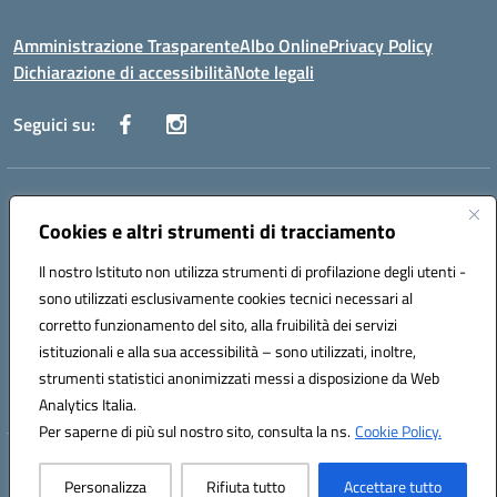
Amministrazione Trasparente
Albo Online
Privacy Policy
Dichiarazione di accessibilità
Note legali
Seguici su:
Indirizzo:
Via Vecchini n. 2, Ancona 60123 - Via M. Marini n. 33, Ancona
60129
Cookies e altri strumenti di tracciamento
Centralino:
0712805086
Email:
anis01200g@istruzione.it
Posta elettronica certificata (PEC):
anis01200g@pec.istruzione.it
Il nostro Istituto non utilizza strumenti di profilazione degli utenti -
sono utilizzati esclusivamente cookies tecnici necessari al
Codice fiscale: 93122280428
corretto funzionamento del sito, alla fruibilità dei servizi
Codice meccanografico:
ANIS01200G
istituzionali e alla sua accessibilità – sono utilizzati, inoltre,
Codice Indice delle Pubbliche Amministrazioni (IPA): istsc_ANIS01200G
strumenti statistici anonimizzati messi a disposizione da Web
Codice unico di fatturazione (CUF): UF434M
Analytics Italia.
Per saperne di più sul nostro sito, consulta la ns.
Cookie Policy.
Hosting & Powered by 3D Solution S.r.l.
Personalizza
Rifiuta tutto
Accettare tutto
Concept & Design by Designers Italia