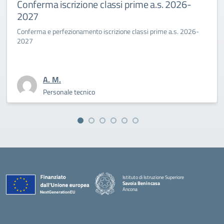
 a.s. 2026-
Primo giorno di scuola al Savoia
Benincasa a.s. 2025-26
i prime a.s. 2026-
La Dirigente Bertini: “affrontiamo con coraggi
sfida culturale del pensare”
A. M.
Personale tecnico
Istituto di Istruzione Superiore
Savoia Benincasa
Ancona
— Visita la pagina iniziale della scuola