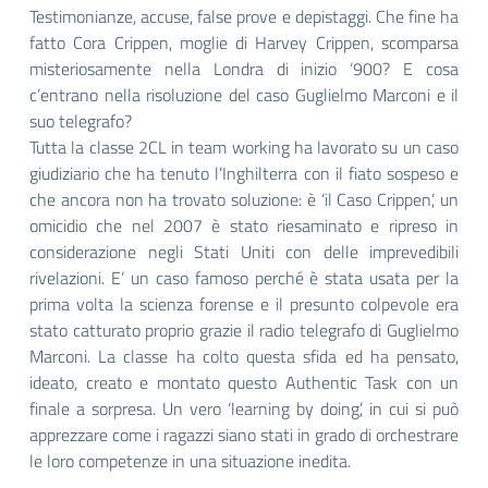
Testimonianze, accuse, false prove e depistaggi. Che fine ha
fatto Cora Crippen, moglie di Harvey Crippen, scomparsa
misteriosamente nella Londra di inizio ‘900? E cosa
c’entrano nella risoluzione del caso Guglielmo Marconi e il
suo telegrafo?
Tutta la classe 2CL in team working ha lavorato su un caso
giudiziario che ha tenuto l’Inghilterra con il fiato sospeso e
che ancora non ha trovato soluzione: è ‘il Caso Crippen’, un
omicidio che nel 2007 è stato riesaminato e ripreso in
considerazione negli Stati Uniti con delle imprevedibili
rivelazioni. E’ un caso famoso perché è stata usata per la
prima volta la scienza forense e il presunto colpevole era
stato catturato proprio grazie il radio telegrafo di Guglielmo
Marconi. La classe ha colto questa sfida ed ha pensato,
ideato, creato e montato questo Authentic Task con un
finale a sorpresa. Un vero ‘learning by doing’, in cui si può
apprezzare come i ragazzi siano stati in grado di orchestrare
le loro competenze in una situazione inedita.