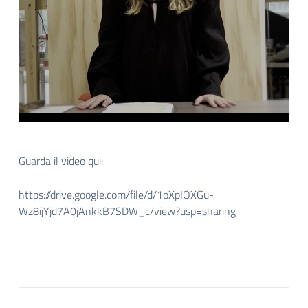
Guarda il video
qui
:
https://drive.google.com/file/d/1oXpIOXGu-
Wz8ijYjd7A0jAnkkB7SDW_c/view?usp=sharing