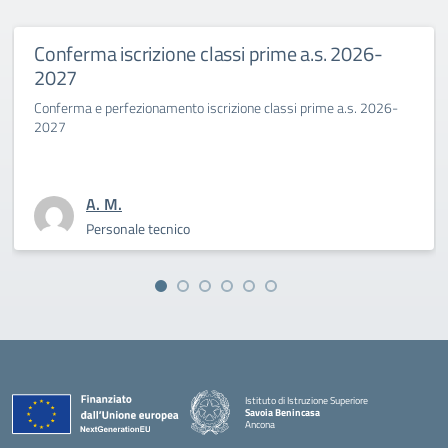
. 2026-
Primo giorno di scuola al Savoia
Benincasa a.s. 2025-26
me a.s. 2026-
La Dirigente Bertini: “affrontiamo con coraggio la
sfida culturale del pensare”
A. M.
Personale tecnico
Istituto di Istruzione Superiore
Savoia Benincasa
Ancona
— Visita la pagina iniziale della scuola