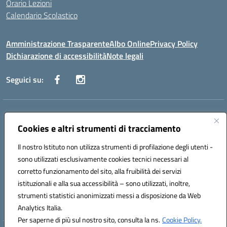
Orario Lezioni
Calendario Scolastico
Amministrazione Trasparente
Albo Online
Privacy Policy
Dichiarazione di accessibilità
Note legali
Seguici su:
Indirizzo:
Via Vecchini n. 2, Ancona 60123 - Via M. Marini n. 33, Ancona
60129
Cookies e altri strumenti di tracciamento
Centralino:
0712805086
Email:
anis01200g@istruzione.it
Il nostro Istituto non utilizza strumenti di profilazione degli utenti -
Posta elettronica certificata (PEC):
anis01200g@pec.istruzione.it
sono utilizzati esclusivamente cookies tecnici necessari al
Codice fiscale: 93122280428
corretto funzionamento del sito, alla fruibilità dei servizi
Codice meccanografico:
ANIS01200G
istituzionali e alla sua accessibilità – sono utilizzati, inoltre,
Codice Indice delle Pubbliche Amministrazioni (IPA): istsc_ANIS01200G
strumenti statistici anonimizzati messi a disposizione da Web
Codice unico di fatturazione (CUF): UF434M
Analytics Italia.
Per saperne di più sul nostro sito, consulta la ns.
Cookie Policy.