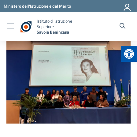
Vai ai contenuti
Vai al menu di navigazione
Vai al footer
Ministero dell'Istruzione e del Merito
Istituto di Istruzione
Superiore
Savoia Benincasa
Apr