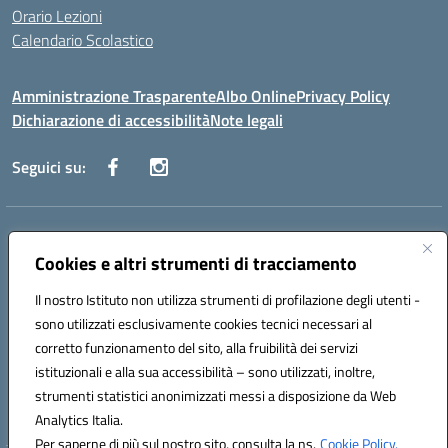
Orario Lezioni
Calendario Scolastico
Amministrazione Trasparente
Albo Online
Privacy Policy
Dichiarazione di accessibilità
Note legali
Seguici su:
Indirizzo:
Via Vecchini n. 2, Ancona 60123 - Via M. Marini n. 33, Ancona
60129
Cookies e altri strumenti di tracciamento
Centralino:
0712805086
Email:
anis01200g@istruzione.it
Posta elettronica certificata (PEC):
anis01200g@pec.istruzione.it
Il nostro Istituto non utilizza strumenti di profilazione degli utenti -
sono utilizzati esclusivamente cookies tecnici necessari al
Codice fiscale: 93122280428
corretto funzionamento del sito, alla fruibilità dei servizi
Codice meccanografico:
ANIS01200G
istituzionali e alla sua accessibilità – sono utilizzati, inoltre,
Codice Indice delle Pubbliche Amministrazioni (IPA): istsc_ANIS01200G
strumenti statistici anonimizzati messi a disposizione da Web
Codice unico di fatturazione (CUF): UF434M
Analytics Italia.
Per saperne di più sul nostro sito, consulta la ns.
Cookie Policy.