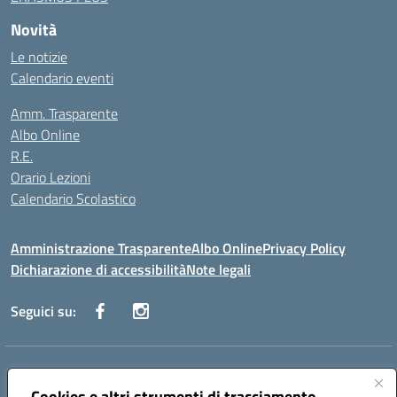
Novità
Le notizie
Calendario eventi
Amm. Trasparente
Albo Online
R.E.
Orario Lezioni
Calendario Scolastico
Amministrazione Trasparente
Albo Online
Privacy Policy
Dichiarazione di accessibilità
Note legali
Seguici su:
Indirizzo:
Via Vecchini n. 2, Ancona 60123 - Via M. Marini n. 33, Ancona
60129
Cookies e altri strumenti di tracciamento