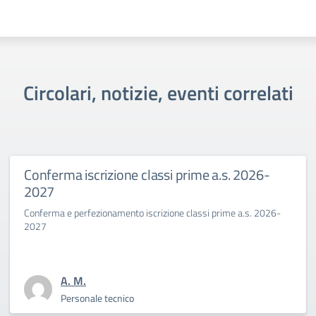
Circolari, notizie, eventi correlati
iscrizione classi prime a.s. 2026-
Primo gio
Benincas
erfezionamento iscrizione classi prime a.s. 2026-
La Dirigente 
sfida cultura
M.
A. 
sonale tecnico
Per