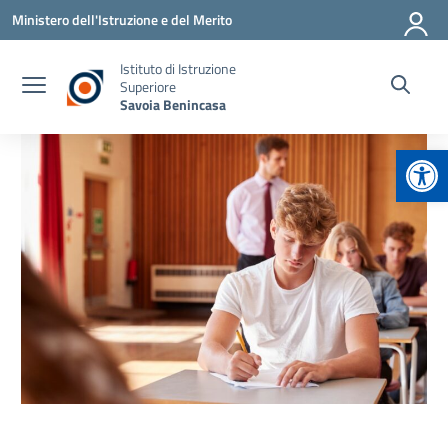
Vai ai contenuti
Vai al menu di navigazione
Vai al footer
Ministero dell'Istruzione e del Merito
Istituto di Istruzione
Superiore
Savoia Benincasa
Apr