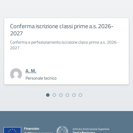
Conferma iscrizione classi prime a.s. 2026-
Pri
2027
Ben
onferma e perfezionamento iscrizione classi prime a.s. 2026-
La Di
2027
sfida
A. M.
Personale tecnico
Istituto di Istruzione Superiore
Savoia Benincasa