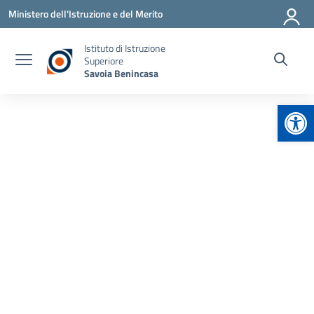
Vai ai contenuti
Vai al menu di navigazione
Vai al footer
Ministero dell'Istruzione e del Merito
Istituto di Istruzione
Superiore
Savoia Benincasa
Apr