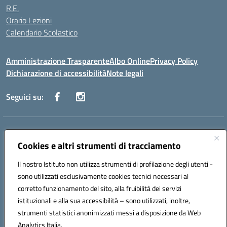
R.E.
Orario Lezioni
Calendario Scolastico
Amministrazione Trasparente
Albo Online
Privacy Policy
Dichiarazione di accessibilità
Note legali
Seguici su:
Indirizzo:
Via Vecchini n. 2, Ancona 60123 - Via M. Marini n. 33, Ancona
60129
Cookies e altri strumenti di tracciamento
Centralino:
0712805086
Email:
anis01200g@istruzione.it
Posta elettronica certificata (PEC):
Il nostro Istituto non utilizza strumenti di profilazione degli utenti -
anis01200g@pec.istruzione.it
sono utilizzati esclusivamente cookies tecnici necessari al
Codice fiscale: 93122280428
corretto funzionamento del sito, alla fruibilità dei servizi
Codice meccanografico:
ANIS01200G
istituzionali e alla sua accessibilità – sono utilizzati, inoltre,
Codice Indice delle Pubbliche Amministrazioni (IPA): istsc_ANIS01200G
strumenti statistici anonimizzati messi a disposizione da Web
Codice unico di fatturazione (CUF): UF434M
Analytics Italia.