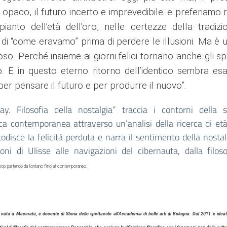
opaco, il futuro incerto e imprevedibile: e preferiamo ri
pianto dell’età dell’oro, nelle certezze della tradizi
 di “come eravamo” prima di perdere le illusioni.
Ma è u
oso. Perché insieme ai giorni felici tornano anche gli spe
. E in questo eterno ritorno dell’identico sembra esa
per pensare il futuro e per produrre il nuovo
”.
day. Filosofia della nostalgia” traccia i contorni della 
ca contemporanea attraverso un’analisi della ricerca di età
odisce la felicità perduta e narra il sentimento della nostal
oni di Ulisse alle navigazioni del cibernauta, dalla filos
pop, partendo da lontano fino
al contemporaneo.
,
nata a Macerata, è docente di Storia dello spettacolo all’Accademia di belle arti di Bologna. Dal 2011 è ideatr