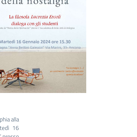
phia alla
rtedì 16
a” presso