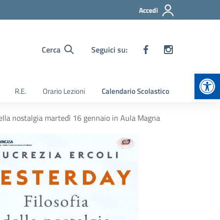
Accedi
Cerca
Seguici su:
Apr
R.E.
Orario Lezioni
Calendario Scolastico
 della nostalgia martedì 16 gennaio in Aula Magna