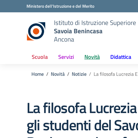
Vai ai contenuti
Vai al menu di navigazione
Vai al footer
Ministero dell'Istruzione e del Merito
Istituto di Istruzione Superiore
Savoia Benincasa
Ancona
Scuola
Servizi
Novità
Didattica
Home
Novità
Notizie
La filosofa Lucrezia 
La filosofa Lucrezia
gli studenti del Sav