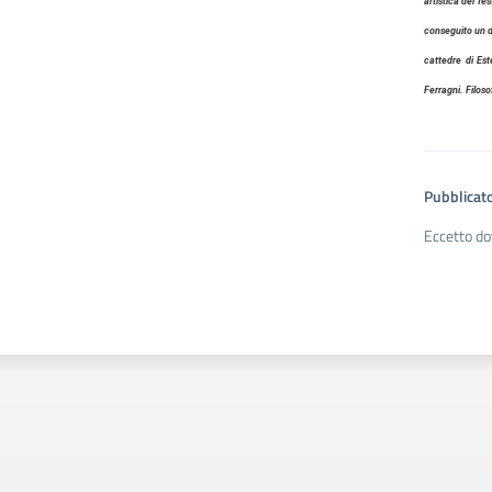
artistica del fe
conseguito un do
cattedre di Est
Ferragni. Filoso
Pubblicato
Eccetto do