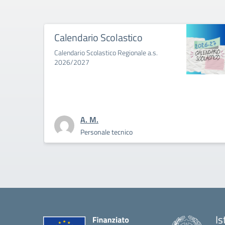
 Scolastico
Conferma iscrizio
2026-2027
lastico Regionale a.s.
Conferma e perfezioname
2026-2027
.
A. M.
nale tecnico
Personale tec
Is