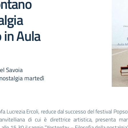
ontano
algia
 in Aula
del Savoia
 nostalgia martedì
ofa Lucrezia Ercoli, reduce dal successo del festival Popso
nvitelliana di cui è direttrice artistica, presenta ma
alle 15.30 il saggio “Yesterday – Filosofia della nostalgi