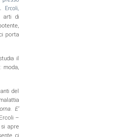
 Ercoli,
 arti di
potente,
ci porta
tudia il
a: moda,
anti del
malattia
orna. E’
Ercoli –
si apre
sente ci