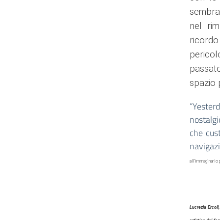
sembra 
nel rim
ricordo
pericol
passato
spazio 
“Yester
nostalgi
che cust
navigazi
all’immaginario 
Lucrezia Ercoli