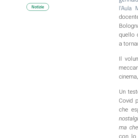
Notizie
l’Aula 
docente
Bologna
quello 
a torna
Il vol
meccani
cinema,
Un test
Covid p
che es
nostalg
ma ch
con lo 