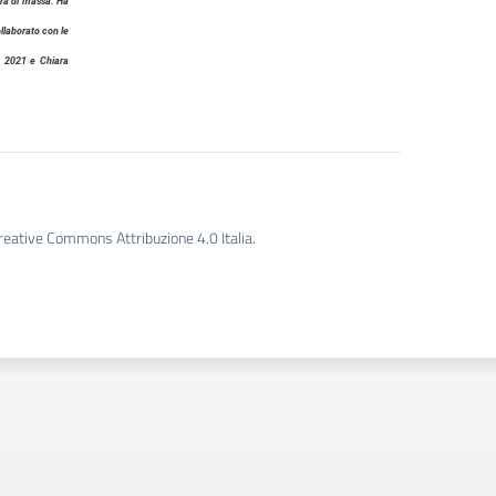
tura di massa. Ha
ollaborato con le
le, 2021 e
Chiara
Creative Commons Attribuzione 4.0 Italia.