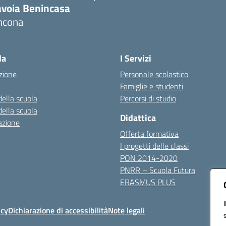
avoia Benincasa
ncona
Visita la pagina iniziale della scuola
la
I Servizi
zione
Personale scolastico
Famiglie e studenti
della scuola
Percorsi di studio
della scuola
Didattica
azione
Offerta formativa
I progetti delle classi
PON 2014-2020
PNRR – Scuola Futura
ERASMUS PLUS
icy
Dichiarazione di accessibilità
Note legali