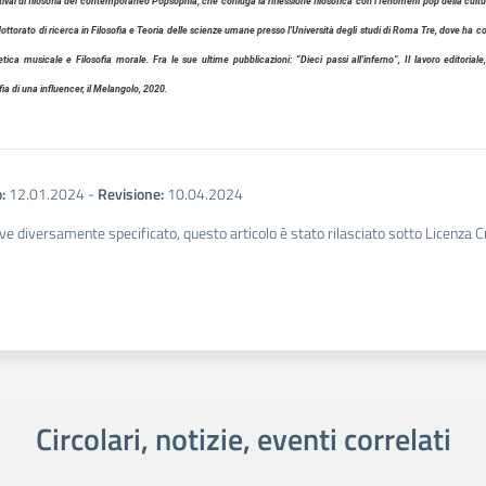
stival di filosofia del contemporaneo Popsophia, che coniuga la riflessione filosofica con i fenomeni pop della cul
ttorato di ricerca in Filosofia e Teoria delle scienze umane presso l’Università degli studi di Roma Tre, dove ha c
etica musicale e Filosofia morale. Fra le sue ultime pubblicazioni: “Dieci passi all’inferno”, Il lavoro editoria
fia di una influencer
, il Melangolo, 2020.
:
12.01.2024
-
Revisione:
10.04.2024
ve diversamente specificato, questo articolo è stato rilasciato sotto Licenza 
Circolari, notizie, eventi correlati