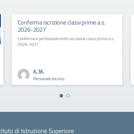
ne classi prime a.s.
Primo giorno di scuola
Savoia Benincasa a.s.
26
nto iscrizione classi prime a.s.
La Dirigente Bertini: “affrontia
coraggio la sfida culturale del p
A. M.
nico
Personale tecnico
tituto di Istruzione Superiore