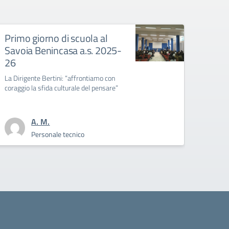
 al
Collegio Docenti unitario
 2025-
Convocazione Collegio Docenti Unitario g
settembre 2025
mo con
ensare”
Personale scolastico