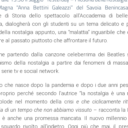
Magna “Anna Bettini Galeazzi” del Savoia Benincasa.
 di Storia dello spettacolo all’Accademia di belle
, dialogherà con gli studenti su un tema
delicato e 
della nostalgia appunto, una “malattia” inguaribile che 
re al passato piuttosto che affrontare il futuro
.
ume
partendo dalla canzone celeberrima dei Beatles s
smo della nostalgia a partire dai fenomeni di mass
 serie tv e social network.
o che nasce dopo la pandemia e dopo i due anni pes
roprio perché secondo l’autrice “
la nostalgia è una 
plode nel momento della crisi
e che ciclicamente rit
ia di un tempo che non abbiamo vissuto
– racconta la 
e
è anche una promessa mancata. Il nuovo millennio 
sguardo rivolto all’indietro.
Oggi più che mai, il pre