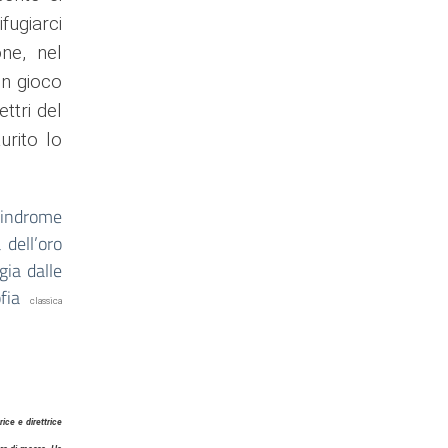
fugiarci
one, nel
n gioco
ttri del
urito lo
sindrome
 dell’oro
gia dalle
ofia
classica
ice e direttrice