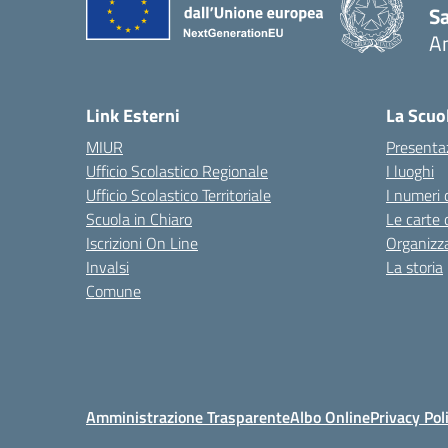
S
A
— 
Link Esterni
La Scuo
MIUR
Presenta
Ufficio Scolastico Regionale
I luoghi
Ufficio Scolastico Territoriale
I numeri 
Scuola in Chiaro
Le carte 
Iscrizioni On Line
Organizz
Invalsi
La storia
Comune
Amministrazione Trasparente
Albo Online
Privacy Pol