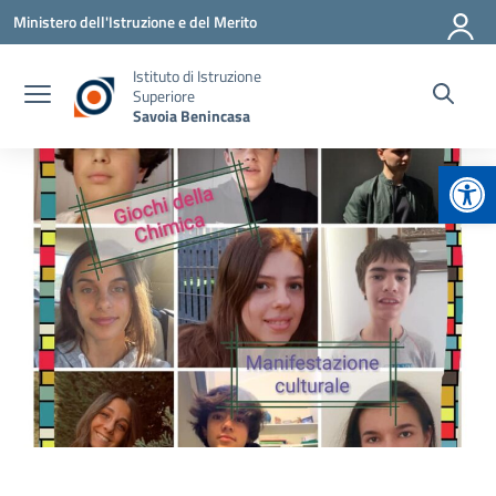
Vai ai contenuti
Vai al menu di navigazione
Vai al footer
Ministero dell'Istruzione e del Merito
Istituto di Istruzione
Superiore
Savoia Benincasa
Apr