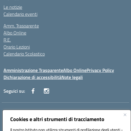
Le notizie
Calendario eventi
Amm. Trasparente
Albo Online
R.E.
Orario Lezioni
Calendario Scolastico
Amministrazione Trasparente
Albo Online
Privacy Policy
Dichiarazione di accessibilità
Note legali
Seguici su:
Indirizzo:
Via Vecchini n. 2, Ancona 60123 - Via M. Marini n. 33, Ancona
60129
Cookies e altri strumenti di tracciamento
Centralino:
0712805086
Email:
anis01200g@istruzione.it
Posta elettronica certificata (PEC):
Il nostro Istituto non utilizza strumenti di profilazione degli utenti -
anis01200g@pec.istruzione.it