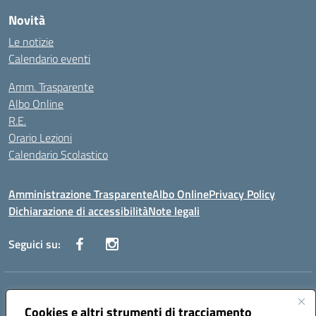
Novità
Le notizie
Calendario eventi
Amm. Trasparente
Albo Online
R.E.
Orario Lezioni
Calendario Scolastico
Amministrazione Trasparente
Albo Online
Privacy Policy
Dichiarazione di accessibilità
Note legali
Seguici su:
Indirizzo:
Via Vecchini n. 2, Ancona 60123 - Via M. Marini n. 33, Ancona
60129
Cookies e altri strumenti di tracciamento