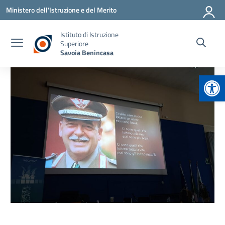
Vai ai contenuti
Vai al menu di navigazione
Vai al footer
Ministero dell'Istruzione e del Merito
Istituto di Istruzione
Superiore
Savoia Benincasa
Apr