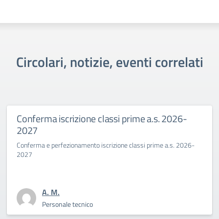
Circolari, notizie, eventi correlati
. 2026-
Primo giorno di scuola al Savoia
Benincasa a.s. 2025-26
e a.s. 2026-
La Dirigente Bertini: “affrontiamo con coraggio la
sfida culturale del pensare”
A. M.
Personale tecnico