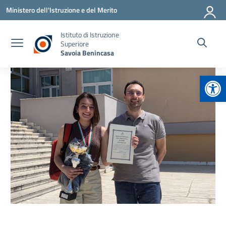
Vai ai contenuti
Vai al menu di navigazione
Vai al footer
Ministero dell'Istruzione e del Merito
Istituto di Istruzione
Superiore
Savoia Benincasa
Apr