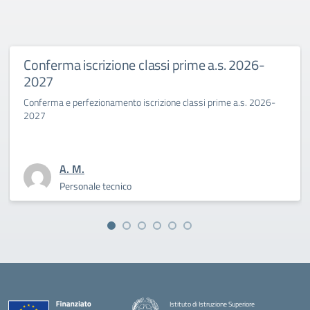
rizione classi prime a.s. 2026-
Primo giorno
Benincasa a
zionamento iscrizione classi prime a.s. 2026-
La Dirigente Bert
sfida culturale d
A. M.
le tecnico
Persona
Istituto di Istruzione Superiore