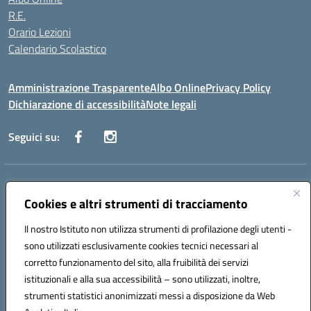
R.E.
Orario Lezioni
Calendario Scolastico
Amministrazione Trasparente
Albo Online
Privacy Policy
Dichiarazione di accessibilità
Note legali
Seguici su:
Indirizzo:
Via Vecchini n. 2, Ancona 60123 - Via M. Marini n. 33, Ancona
60129
Cookies e altri strumenti di tracciamento
Centralino:
0712805086
Email:
anis01200g@istruzione.it
Posta elettronica certificata (PEC):
anis01200g@pec.istruzione.it
Il nostro Istituto non utilizza strumenti di profilazione degli utenti -
sono utilizzati esclusivamente cookies tecnici necessari al
Codice fiscale: 93122280428
corretto funzionamento del sito, alla fruibilità dei servizi
Codice meccanografico:
ANIS01200G
istituzionali e alla sua accessibilità – sono utilizzati, inoltre,
Codice Indice delle Pubbliche Amministrazioni (IPA): istsc_ANIS01200G
strumenti statistici anonimizzati messi a disposizione da Web
Codice unico di fatturazione (CUF): UF434M