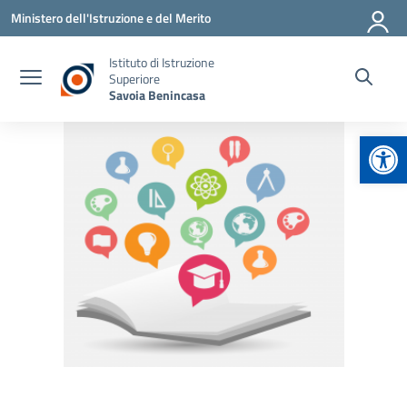
Vai ai contenuti
Vai al menu di navigazione
Vai al footer
Ministero dell'Istruzione e del Merito
Istituto di Istruzione
Superiore
Savoia Benincasa
Apr