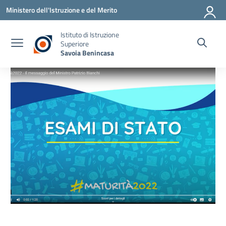
Vai ai contenuti
Vai al menu di navigazione
Vai al footer
Ministero dell'Istruzione e del Merito
Istituto di Istruzione
Superiore
Savoia Benincasa