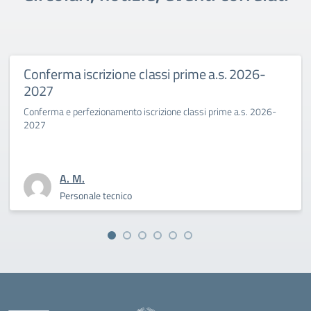
ne classi prime a.s. 2026-
Primo giorno di s
Benincasa a.s. 2
nto iscrizione classi prime a.s. 2026-
La Dirigente Bertini: “af
sfida culturale del pensa
A. M.
ico
Personale tecn