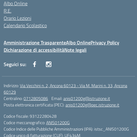
Albo Online
R.E.
Orario Lezioni
Calendario Scolastico
Amministrazione Trasparente
Albo Online
Privacy Policy
Dichiarazione di accessibilità
Note legali
Seguici su:
Indirizzo:
Via Vecchini n. 2, Ancona 60123 - Via M. Marini n. 33, Ancona
60129
Centralino:
0712805086
Email:
anis01200g@istruzione.it
Posta elettronica certificata (PEC):
anis01200g@pec.istruzione.it
Codice fiscale: 93122280428
Codice meccanografico:
ANIS01200G
Codice Indice delle Pubbliche Amministrazioni (IPA): istsc_ANIS01200G
Codice unico di fatturazione (CUF): UF434M