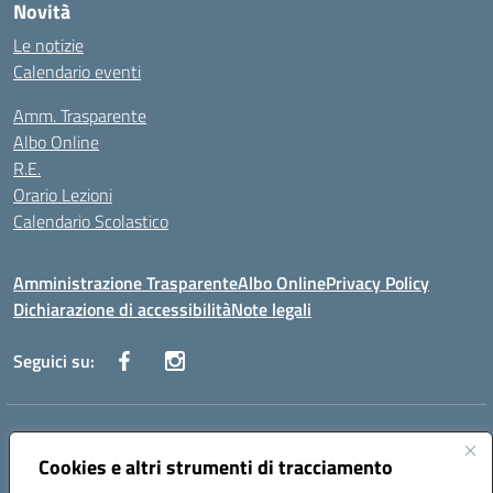
Novità
Le notizie
Calendario eventi
Amm. Trasparente
Albo Online
R.E.
Orario Lezioni
Calendario Scolastico
Amministrazione Trasparente
Albo Online
Privacy Policy
Dichiarazione di accessibilità
Note legali
Seguici su:
Indirizzo:
Via Vecchini n. 2, Ancona 60123 - Via M. Marini n. 33, Ancona
60129
Cookies e altri strumenti di tracciamento
Centralino:
0712805086
Email:
anis01200g@istruzione.it