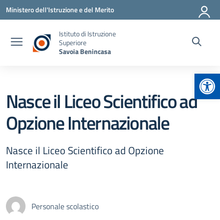
Vai ai contenuti
Vai al menu di navigazione
Vai al footer
Ministero dell'Istruzione e del Merito
Istituto di Istruzione
Superiore
Savoia Benincasa
Apr
Nasce il Liceo Scientifico ad
Opzione Internazionale
Nasce il Liceo Scientifico ad Opzione
Internazionale
Personale scolastico