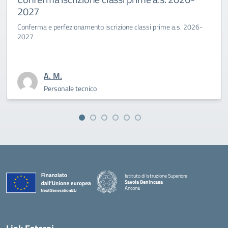
Benincasa a.s. 2025
scrizione classi prime a.s. 2026-
La Dirigente Bertini: “affront
sfida culturale del pensare”
A. M.
Personale tecnico
Istituto di Istruzione Superiore
Savoia Benincasa
Ancona
— Visita la pagina iniziale della scuola