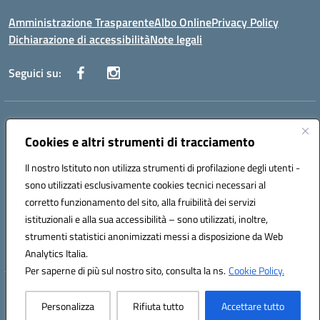
Amministrazione Trasparente
Albo Online
Privacy Policy
Dichiarazione di accessibilità
Note legali
Seguici su:
Indirizzo:
Via Vecchini n. 2, Ancona 60123 - Via M. Marini n. 33, Ancona
60129
Cookies e altri strumenti di tracciamento
Centralino:
0712805086
Email:
anis01200g@istruzione.it
Il nostro Istituto non utilizza strumenti di profilazione degli utenti -
Posta elettronica certificata (PEC):
anis01200g@pec.istruzione.it
sono utilizzati esclusivamente cookies tecnici necessari al
Codice fiscale: 93122280428
corretto funzionamento del sito, alla fruibilità dei servizi
Codice meccanografico:
ANIS01200G
istituzionali e alla sua accessibilità – sono utilizzati, inoltre,
Codice Indice delle Pubbliche Amministrazioni (IPA): istsc_ANIS01200G
strumenti statistici anonimizzati messi a disposizione da Web
Codice unico di fatturazione (CUF): UF434M
Analytics Italia.
Per saperne di più sul nostro sito, consulta la ns.
Cookie Policy.
Hosting & Powered by 3D Solution S.r.l.
Personalizza
Rifiuta tutto
Accettare tutto
Concept & Design by Designers Italia