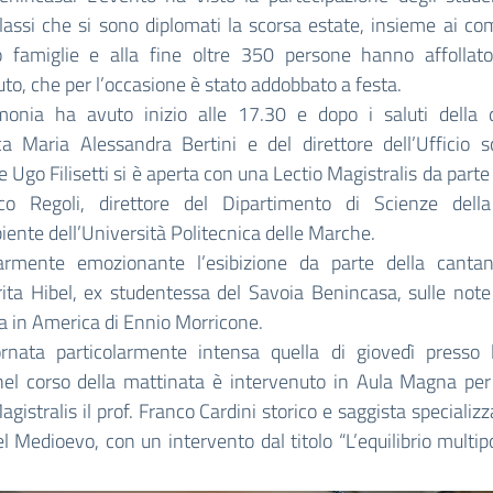
lassi che si sono diplomati la scorsa estate, insieme ai c
ro famiglie e alla fine oltre 350 persone hanno affollato 
ituto, che per l’occasione è stato addobbato a festa.
monia ha avuto inizio alle 17.30 e dopo i saluti della d
ca Maria Alessandra Bertini e del direttore dell’Ufficio s
e Ugo Filisetti si è aperta con una Lectio Magistralis da parte 
co Regoli, direttore del Dipartimento di Scienze dell
iente dell’Università Politecnica delle Marche.
larmente emozionante l’esibizione da parte della cantant
ita Hibel, ex studentessa del
Savoia
Benincasa, sulle note 
a in America di Ennio Morricone.
rnata particolarmente intensa quella di giovedì presso l’I
 nel corso della mattinata è intervenuto in Aula Magna per
agistralis il prof. Franco Cardini storico e saggista specializz
el Medioevo, con un intervento dal titolo “L’equilibrio multip