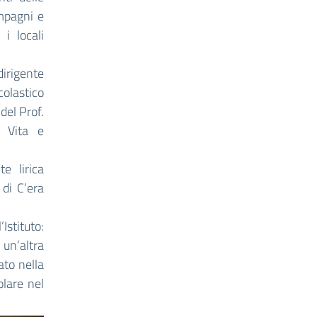
ompagni e
i locali
irigente
colastico
del Prof.
a Vita e
e lirica
di C’era
stituto:
 un’altra
ato nella
olare nel