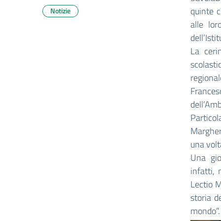
quinte c
Notizie
alle lo
dell’Ist
La ceri
scolasti
regional
Frances
dell’Amb
Partico
Margher
una volt
Una gio
infatti,
Lectio M
storia d
mondo”.