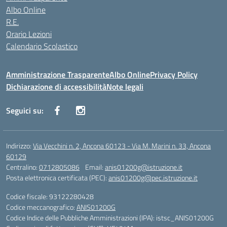
Albo Online
R.E.
Orario Lezioni
Calendario Scolastico
Amministrazione Trasparente
Albo Online
Privacy Policy
Dichiarazione di accessibilità
Note legali
Seguici su:
Indirizzo:
Via Vecchini n. 2, Ancona 60123 - Via M. Marini n. 33, Ancona
60129
Centralino:
0712805086
Email:
anis01200g@istruzione.it
Posta elettronica certificata (PEC):
anis01200g@pec.istruzione.it
Codice fiscale: 93122280428
Codice meccanografico:
ANIS01200G
Codice Indice delle Pubbliche Amministrazioni (IPA): istsc_ANIS01200G